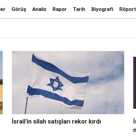
ler
Görüş
Analiz
Rapor
Tarih
Biyografi
Röport
İsrail'in silah satışları rekor kırdı
​
n