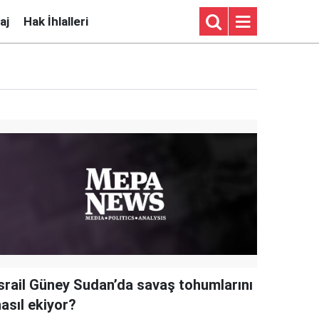
aj
Hak İhlalleri
​​​​​​İsrail Güney Sudan’da savaş tohumlarını
asıl ekiyor?