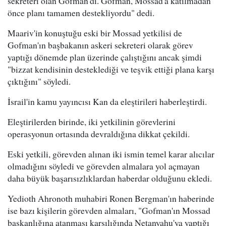
sekreteri olan Gofman'dı. Gofman, Mossad'a katılmadan
önce planı tamamen destekliyordu" dedi.
Maariv'in konuştuğu eski bir Mossad yetkilisi de
Gofman'ın başbakanın askeri sekreteri olarak görev
yaptığı dönemde plan üzerinde çalıştığını ancak şimdi
"bizzat kendisinin desteklediği ve teşvik ettiği plana karşı
çıktığını" söyledi.
İsrail'in kamu yayıncısı Kan da eleştirileri haberleştirdi.
Eleştirilerden birinde, iki yetkilinin görevlerini
operasyonun ortasında devraldığına dikkat çekildi.
Eski yetkili, görevden alınan iki ismin temel karar alıcılar
olmadığını söyledi ve görevden almalara yol açmayan
daha büyük başarısızlıklardan haberdar olduğunu ekledi.
Yedioth Ahronoth muhabiri Ronen Bergman'ın haberinde
ise bazı kişilerin görevden almaları, "Gofman'ın Mossad
başkanlığına atanması karşılığında Netanyahu'ya yaptığı