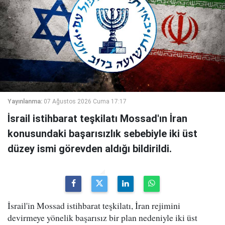
Yayınlanma:
07 Ağustos 2026 Cuma 17:17
İsrail istihbarat teşkilatı Mossad'ın İran
konusundaki başarısızlık sebebiyle iki üst
düzey ismi görevden aldığı bildirildi.
İsrail'in Mossad istihbarat teşkilatı, İran rejimini
devirmeye yönelik başarısız bir plan nedeniyle iki üst