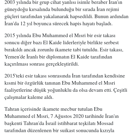
2003 yılında bir grup cihat yanlısı isimle beraber İran'ın
güneydoğu kırsalında bulunduğu bir sırada İran rejimi
güçleri tarafından yakalanarak hapsedildi. Bunun ardından
İran'da 12 yıl boyunca sürecek hapis hayatı başladı.
2015 yılında Ebu Muhammed el Mısri bir esir takası
sonucu diğer bazı El Kaide liderleriyle birlikte serbest
bırakıldı ancak zorunlu ikamete tabi tutuldu. Esir takası,
Yemen'de İranlı bir diplomatın El Kaide tarafından
kaçırılması sonrası gerçekleştirildi.
2015'teki esir takası sonrasında İran tarafından kendisine
kısmi bir özgürlük tanınan Ebu Muhammed el Mısri
faaliyetlerine düşük yoğunluklu da olsa devam etti. Çeşitli
çalışmalar kaleme aldı.
Tahran içerisinde ikamete mecbur tutulan Ebu
Muhammed el Mısri, 7 Ağustos 2020 tarihinde İran'ın
başkenti Tahran'da İsrail istihbarat teşkilatı Mossad
tarafından düzenlenen bir suikast sonucunda kızıyla