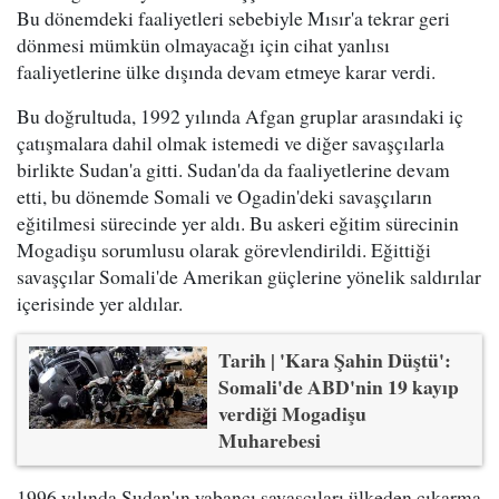
Bu dönemdeki faaliyetleri sebebiyle Mısır'a tekrar geri
dönmesi mümkün olmayacağı için cihat yanlısı
faaliyetlerine ülke dışında devam etmeye karar verdi.
Bu doğrultuda, 1992 yılında Afgan gruplar arasındaki iç
çatışmalara dahil olmak istemedi ve diğer savaşçılarla
birlikte Sudan'a gitti. Sudan'da da faaliyetlerine devam
etti, bu dönemde Somali ve Ogadin'deki savaşçıların
eğitilmesi sürecinde yer aldı. Bu askeri eğitim sürecinin
Mogadişu sorumlusu olarak görevlendirildi. Eğittiği
savaşçılar Somali'de Amerikan güçlerine yönelik saldırılar
içerisinde yer aldılar.
Tarih | 'Kara Şahin Düştü':
Somali'de ABD'nin 19 kayıp
verdiği Mogadişu
Muharebesi
1996 yılında Sudan'ın yabancı savaşçıları ülkeden çıkarma