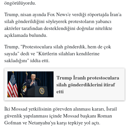
öngörülüyordu.
Trump, nisan ayında Fox News'e verdiği röportajda İran'a
silah gönderildiğini söyleyerek protestoların yabancı
aktörler tarafından desteklendiğini doğrular nitelikte
açıklamada bulundu.
Trump, "Protestoculara silah gönderdik, hem de çok
sayıda" dedi ve "Kürtlerin silahları kendilerine
sakladığını" iddia etti.
Trump İranlı protestoculara
silah gönderdiklerini itiraf
etti
İki Mossad yetkilisinin görevden alınması kararı, İsrail
güvenlik yapılanması içinde Mossad başkanı Roman
Gofman ve Netanyahu'ya karşı tepkiye yol açtı.