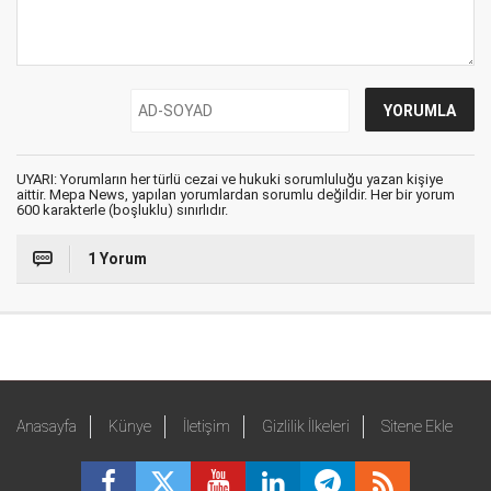
UYARI: Yorumların her türlü cezai ve hukuki sorumluluğu yazan kişiye
aittir. Mepa News, yapılan yorumlardan sorumlu değildir. Her bir yorum
600 karakterle (boşluklu) sınırlıdır.
1 Yorum
Anasayfa
Künye
İletişim
Gizlilik İlkeleri
Sitene Ekle