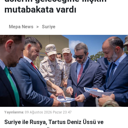
mutabakata vardı
Mepa News
>
Suriye
Yayınlanma:
09 Ağustos 2026 Pazar 23:47
Suriye ile Rusya, Tartus Deniz Üssü ve