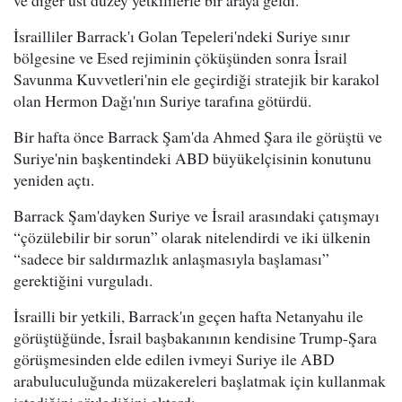
ve diğer üst düzey yetkililerle bir araya geldi.
İsrailliler Barrack'ı Golan Tepeleri'ndeki Suriye sınır
bölgesine ve Esed rejiminin çöküşünden sonra İsrail
Savunma Kuvvetleri'nin ele geçirdiği stratejik bir karakol
olan Hermon Dağı'nın Suriye tarafına götürdü.
Bir hafta önce Barrack Şam'da Ahmed Şara ile görüştü ve
Suriye'nin başkentindeki ABD büyükelçisinin konutunu
yeniden açtı.
Barrack Şam'dayken Suriye ve İsrail arasındaki çatışmayı
“çözülebilir bir sorun” olarak nitelendirdi ve iki ülkenin
“sadece bir saldırmazlık anlaşmasıyla başlaması”
gerektiğini vurguladı.
İsrailli bir yetkili, Barrack'ın geçen hafta Netanyahu ile
görüştüğünde, İsrail başbakanının kendisine Trump-Şara
görüşmesinden elde edilen ivmeyi Suriye ile ABD
arabuluculuğunda müzakereleri başlatmak için kullanmak