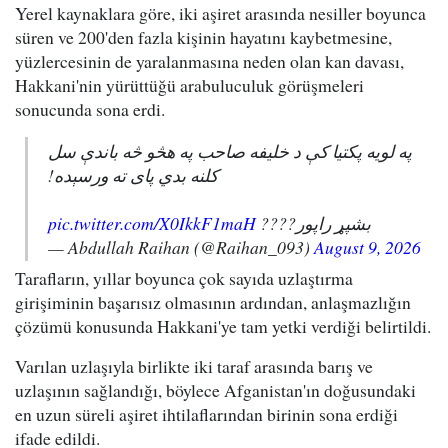
Yerel kaynaklara göre, iki aşiret arasında nesiller boyunca
süren ve 200'den fazla kişinin hayatını kaybetmesine,
yüzlercesinin de yaralanmasına neden olan kan davası,
Hakkani'nin yürüttüğü arabuluculuk görüşmeleri
sonucunda sona erdi.
په لویه پکتیا کې د خلیفه صاحب په هڅو څه باندې سل
کلنه بدي پای ته ورسېده!
pic.twitter.com/X0IkkF1maH
بشپړ راپور????
— Abdullah Raihan (@Raihan_093)
August 9, 2026
Tarafların, yıllar boyunca çok sayıda uzlaştırma
girişiminin başarısız olmasının ardından, anlaşmazlığın
çözümü konusunda Hakkani'ye tam yetki verdiği belirtildi.
Varılan uzlaşıyla birlikte iki taraf arasında barış ve
uzlaşının sağlandığı, böylece Afganistan'ın doğusundaki
en uzun süreli aşiret ihtilaflarından birinin sona erdiği
ifade edildi.