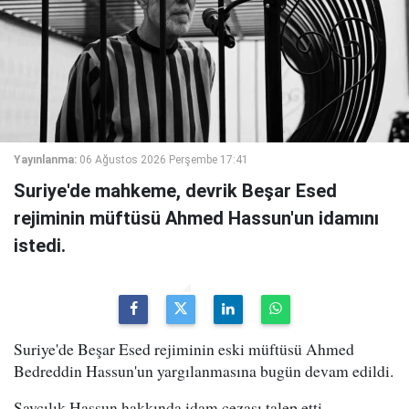
Yayınlanma:
06 Ağustos 2026 Perşembe 17:41
Suriye'de mahkeme, devrik Beşar Esed
rejiminin müftüsü Ahmed Hassun'un idamını
istedi.
Suriye'de Beşar Esed rejiminin eski müftüsü Ahmed
Bedreddin Hassun'un yargılanmasına bugün devam edildi.
Savcılık,Hassun hakkında idam cezası talep etti.