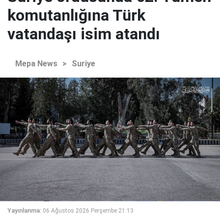
komutanlığına Türk
vatandaşı isim atandı
Mepa News
>
Suriye
Yayınlanma:
06 Ağustos 2026 Perşembe 21:13