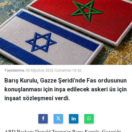
Yayınlanma:
08 Ağustos 2026 Cumartesi 10:42
Barış Kurulu, Gazze Şeridi'nde Fas ordusunun
konuşlanması için inşa edilecek askeri üs için
inşaat sözleşmesi verdi.
ABD Başkanı Donald Trump'ın Barış Kurulu, Gazze'de