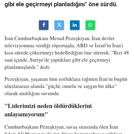
gibi ele geçirmeyi planladığını" öne sürdü.
İran Cumhurbaşkanı Mesud Pezeşkiyan, İran devlet
televizyonuna verdiği röportajda, ABD ve İsrail'in İran'ı
kısa sürede çökertmeyi hedeflediğini öne sürerek, "Bizi 48
saat içinde, Suriye'de yaptıkları gibi ele geçirmeyi
planlamışlardı." dedi.
Pezeşkiyan, yaşanan tüm zorluklara rağmen İran'ın bugün
uluslararası alanda "güçlü, onurlu ve saygın bir ülke"
olarak anıldığını savundu.
"Liderimizi neden öldürdüklerini
anlayamıyorum"
Cumhurbaşkanı Pezeşkiyan, savaş sırasında ölen İran
lideri Ali Hamaney ile üst düzey komutanlar ve nükleer