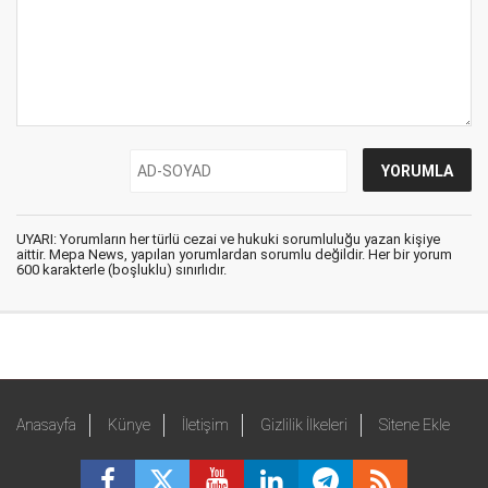
UYARI: Yorumların her türlü cezai ve hukuki sorumluluğu yazan kişiye
aittir. Mepa News, yapılan yorumlardan sorumlu değildir. Her bir yorum
600 karakterle (boşluklu) sınırlıdır.
Anasayfa
Künye
İletişim
Gizlilik İlkeleri
Sitene Ekle