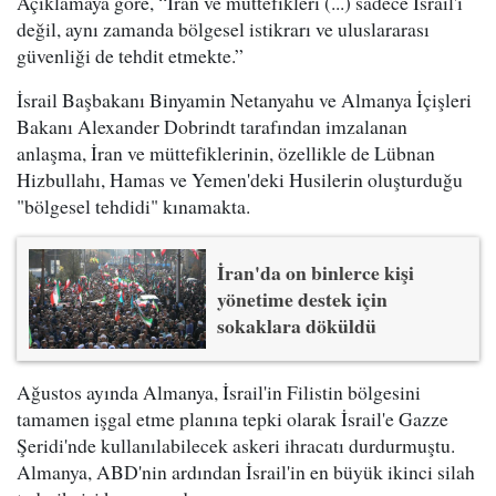
Açıklamaya göre, “İran ve müttefikleri (...) sadece İsrail'i
değil, aynı zamanda bölgesel istikrarı ve uluslararası
güvenliği de tehdit etmekte.”
İsrail Başbakanı Binyamin Netanyahu ve Almanya İçişleri
Bakanı Alexander Dobrindt tarafından imzalanan
anlaşma, İran ve müttefiklerinin, özellikle de Lübnan
Hizbullahı, Hamas ve Yemen'deki Husilerin oluşturduğu
"bölgesel tehdidi" kınamakta.
İran'da on binlerce kişi
yönetime destek için
sokaklara döküldü
Ağustos ayında Almanya, İsrail'in Filistin bölgesini
tamamen işgal etme planına tepki olarak İsrail'e Gazze
Şeridi'nde kullanılabilecek askeri ihracatı durdurmuştu.
Almanya, ABD'nin ardından İsrail'in en büyük ikinci silah