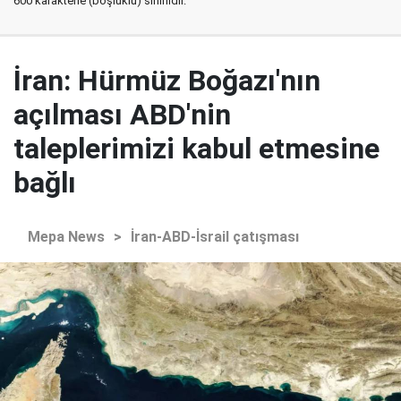
600 karakterle (boşluklu) sınırlıdır.
İran: Hürmüz Boğazı'nın
açılması ABD'nin
taleplerimizi kabul etmesine
bağlı
Mepa News
>
İran-ABD-İsrail çatışması