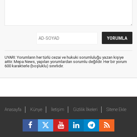
UYARI: Yorumların her türlü cezai ve hukuki sorumluluğu yazan kişiye
aittir. Mepa News, yapılan yorumlardan sorumlu değildir. Her bir yorum
600 karakterle (boşluklu) sınırlıdır.
Anasayfa
Künye
İletişim
Gizlilik İlkeleri
Sitene Ekle