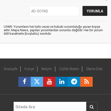
UYARI: Yorumların her türlü cezai ve hukuki sorumluluğu yazan kişiye
aittir. Mepa News, yapılan yorumlardan sorumlu değildir. Her bir yorum
600 karakterle (boşluklu) sınırlıdır.
Anasayfa
Künye
İletişim
Gizlilik İlkeleri
Sitene Ekle