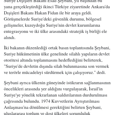
Suriye Dışişleri Bakanı Esad Şeybani, yıl başından bu
yana gerçekleştirdiği ikinci Türkiye ziyaretinde Ankara'da
Dışişleri Bakanı Hakan Fidan ile bir araya geldi.
Görüşmelerde Suriye'deki güvenlik durumu, bölgesel
gelişmeler, kuzeydoğu Suriye'nin devlet kurumlarına
entegrasyonu ve iki ülke arasındaki stratejik iş birliği ele
alındı.
İki bakanın düzenlediği ortak basın toplantısında Şeybani,
Suriye hükümetinin ülke genelinde silahlı yapıların devlet
otoritesi altında toplanmasını hedeflediğini belirterek,
"Suriye'de devletin dışında silah bulunmasına son vermek
ve terörle mücadeleyi sürdürmek için çalışıyoruz." dedi.
Şeybani ayrıca ülkenin güneyinde istikrarın sağlanmasının
öncelikleri arasında yer aldığını vurgulayarak, İsrail'in
Suriye'ye yönelik tekrarlanan saldırılarının durdurulması
çağrısında bulundu. 1974 Kuvvetlerin Ayrıştırılması
Anlaşması'na dönülmesi gerektiğini belirten Şeybani,
uluslararası toplum ve dost ülkeleri sorumluluk