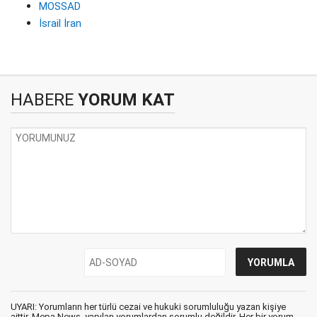
MOSSAD
İsrail İran
HABERE
YORUM KAT
UYARI: Yorumların her türlü cezai ve hukuki sorumluluğu yazan kişiye
aittir. Mepa News, yapılan yorumlardan sorumlu değildir. Her bir yorum