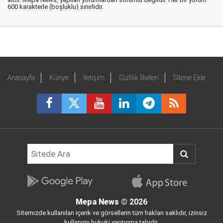
600 karakterle (boşluklu) sınırlıdır.
Anasayfa
Künye
İletişim
Gizlilik İlkeleri
Sitene Ekle
Mepa News
© 2026
Sitemizde kullanılan içerik ve görsellerin tüm hakları saklıdır, izinsiz
kullanımı hukuki yaptırıma tabidir.