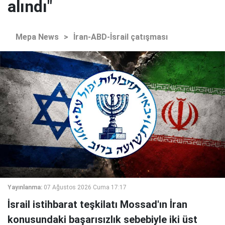
alındı"
Mepa News
>
İran-ABD-İsrail çatışması
Yayınlanma:
07 Ağustos 2026 Cuma 17:17
İsrail istihbarat teşkilatı Mossad'ın İran
konusundaki başarısızlık sebebiyle iki üst