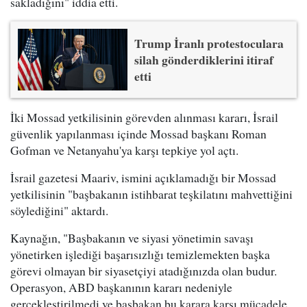
sakladığını" iddia etti.
Trump İranlı protestoculara
silah gönderdiklerini itiraf
etti
İki Mossad yetkilisinin görevden alınması kararı, İsrail
güvenlik yapılanması içinde Mossad başkanı Roman
Gofman ve Netanyahu'ya karşı tepkiye yol açtı.
İsrail gazetesi Maariv, ismini açıklamadığı bir Mossad
yetkilisinin "başbakanın istihbarat teşkilatını mahvettiğini
söylediğini" aktardı.
Kaynağın, "Başbakanın ve siyasi yönetimin savaşı
yönetirken işlediği başarısızlığı temizlemekten başka
görevi olmayan bir siyasetçiyi atadığınızda olan budur.
Operasyon, ABD başkanının kararı nedeniyle
gerçekleştirilmedi ve başbakan bu karara karşı mücadele