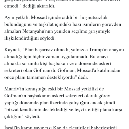
etmedi." dediği aktarıldı.
Aynı yetkili, Mossad içinde ciddi bir hoşnutsuzluk
bulunduğunu ve teşkilat içindeki bazı isimlerin görevden
almaları Netanyahu'nun yeniden seçilme girişimiyle
ilişkilendirdiğini söyledi.
Kaynak, "Plan başarısız olmadı, yalnızca Trump'ın onayını
almadığı için hiçbir zaman uygulanmadı. Bu onayı
almakla sorumlu kişi başbakan ve o dönemde askeri
sekreteri olan Gofman'dı. Gofman, Mossad'a katılmadan
önce planı tamamen destekliyordu" dedi.
Maariv'in konuştuğu eski bir Mossad yetkilisi de
Gofman'ın başbakanın askeri sekreteri olarak görev
yaptığı dönemde plan üzerinde çalıştığını ancak şimdi
"bizzat kendisinin desteklediği ve teşvik ettiği plana karşı
çıktığını" söyledi.
İsrail'in kamu yayıncısı Kan da eleştirileri haberleştirdi.