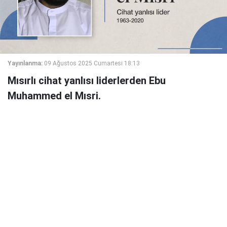
Yayınlanma:
09 Ağustos 2025 Cumartesi 18:13
Mısırlı cihat yanlısı liderlerden Ebu
Muhammed el Mısri.
Ebu Muhammed el Mısri, gerçek ismiyle Abdullah
Ahmed Abdullah el Elfi, Haziran 1963 tarihinde Mısır'ın
kuzeyindeki Garbiye ilinde dünyaya geldi.
Gençlik yıllarında Mısır'a İslami ve cihat yanlısı akımların
faaliyetleri zirveye ulaşmış durumdaydı. Kendisi de bu
dönemde İslami meselelere ilgi duyan Ebu Muhammed,