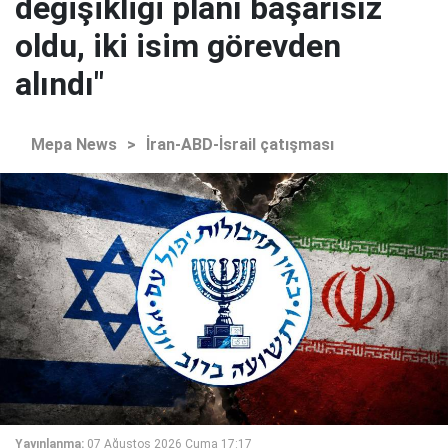
değişikliği planı başarısız
oldu, iki isim görevden
alındı"
Mepa News
>
İran-ABD-İsrail çatışması
Yayınlanma:
07 Ağustos 2026 Cuma 17:17