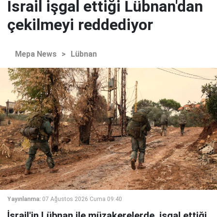
İsrail işgal ettiği Lübnan'dan
çekilmeyi reddediyor
Mepa News
>
Lübnan
Yayınlanma:
07 Ağustos 2026 Cuma 09:40
İsrail'in Lübnan ile müzakerelerde, işgal ettiği