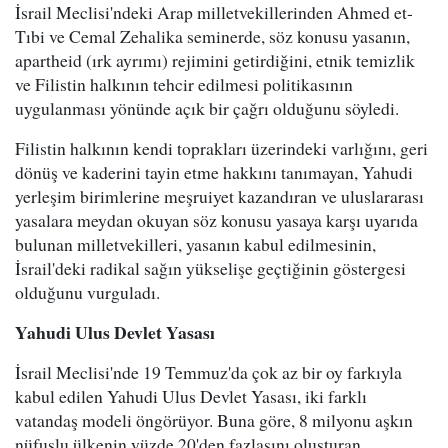
İsrail Meclisi'ndeki Arap milletvekillerinden Ahmed et-
Tıbi ve Cemal Zehalika seminerde, söz konusu yasanın,
apartheid (ırk ayrımı) rejimini getirdiğini, etnik temizlik
ve Filistin halkının tehcir edilmesi politikasının
uygulanması yönünde açık bir çağrı olduğunu söyledi.
Filistin halkının kendi toprakları üzerindeki varlığını, geri
dönüş ve kaderini tayin etme hakkını tanımayan, Yahudi
yerleşim birimlerine meşruiyet kazandıran ve uluslararası
yasalara meydan okuyan söz konusu yasaya karşı uyarıda
bulunan milletvekilleri, yasanın kabul edilmesinin,
İsrail'deki radikal sağın yükselişe geçtiğinin göstergesi
olduğunu vurguladı.
Yahudi Ulus Devlet Yasası
İsrail Meclisi'nde 19 Temmuz'da çok az bir oy farkıyla
kabul edilen Yahudi Ulus Devlet Yasası, iki farklı
vatandaş modeli öngörüyor. Buna göre, 8 milyonu aşkın
nüfuslu ülkenin yüzde 20'den fazlasını oluşturan