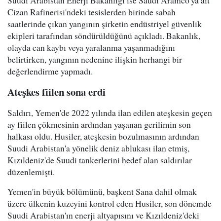
Suudi Arabistan Enerji Bakanlığı ise Saudi Aramco'ya ait
Cizan Rafinerisi'ndeki tesislerden birinde sabah
saatlerinde çıkan yangının şirketin endüstriyel güvenlik
ekipleri tarafından söndürüldüğünü açıkladı. Bakanlık,
olayda can kaybı veya yaralanma yaşanmadığını
belirtirken, yangının nedenine ilişkin herhangi bir
değerlendirme yapmadı.
Ateşkes fiilen sona erdi
Saldırı, Yemen'de 2022 yılında ilan edilen ateşkesin geçen
ay fiilen çökmesinin ardından yaşanan gerilimin son
halkası oldu. Husiler, ateşkesin bozulmasının ardından
Suudi Arabistan'a yönelik deniz ablukası ilan etmiş,
Kızıldeniz'de Suudi tankerlerini hedef alan saldırılar
düzenlemişti.
Yemen'in büyük bölümünü, başkent Sana dahil olmak
üzere ülkenin kuzeyini kontrol eden Husiler, son dönemde
Suudi Arabistan'ın enerji altyapısını ve Kızıldeniz'deki