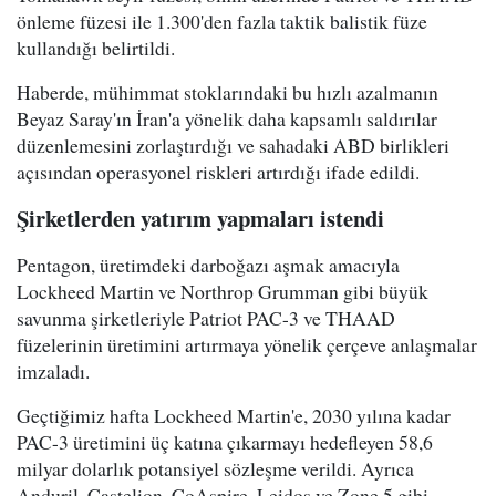
önleme füzesi ile 1.300'den fazla taktik balistik füze
kullandığı belirtildi.
Haberde, mühimmat stoklarındaki bu hızlı azalmanın
Beyaz Saray'ın İran'a yönelik daha kapsamlı saldırılar
düzenlemesini zorlaştırdığı ve sahadaki ABD birlikleri
açısından operasyonel riskleri artırdığı ifade edildi.
Şirketlerden yatırım yapmaları istendi
Pentagon, üretimdeki darboğazı aşmak amacıyla
Lockheed Martin ve Northrop Grumman gibi büyük
savunma şirketleriyle Patriot PAC-3 ve THAAD
füzelerinin üretimini artırmaya yönelik çerçeve anlaşmalar
imzaladı.
Geçtiğimiz hafta Lockheed Martin'e, 2030 yılına kadar
PAC-3 üretimini üç katına çıkarmayı hedefleyen 58,6
milyar dolarlık potansiyel sözleşme verildi. Ayrıca
Anduril, Castelion, CoAspire, Leidos ve Zone 5 gibi