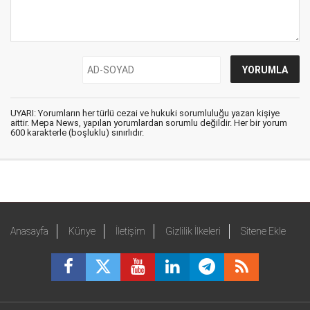
UYARI: Yorumların her türlü cezai ve hukuki sorumluluğu yazan kişiye
aittir. Mepa News, yapılan yorumlardan sorumlu değildir. Her bir yorum
600 karakterle (boşluklu) sınırlıdır.
Anasayfa
Künye
İletişim
Gizlilik İlkeleri
Sitene Ekle