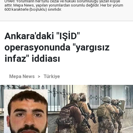
UYARI: Yorumların her türlü cezai ve hukuki sorumluluğu yazan kişiye
aittir. Mepa News, yapılan yorumlardan sorumlu değildir. Her bir yorum
600 karakterle (boşluklu) sınırlıdır.
Ankara'daki "IŞİD"
operasyonunda "yargısız
infaz" iddiası
Mepa News
>
Türkiye