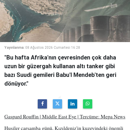
Yayınlanma:
08 Ağustos 2026 Cumartesi 16:28
"Bu hafta Afrika'nın çevresinden çok daha
uzun bir güzergah kullanan altı tanker gibi
bazı Suudi gemileri Babu'l Mendeb'ten geri
dönüyor."
Gaspard Rouffin | Middle East Eye | Tercüme: Mepa News
Husiler çarşamba günü, Kızıldeniz'in kuzeyindeki önemli