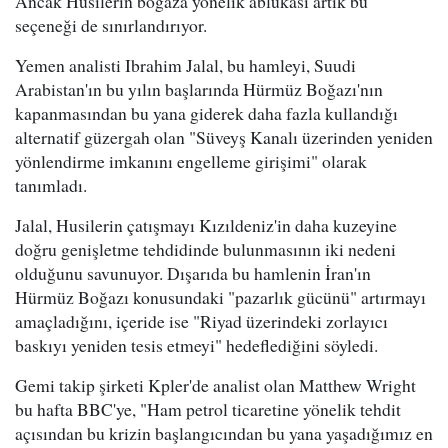
Ancak Husilerin boğaza yönelik ablukası artık bu
seçeneği de sınırlandırıyor.
Yemen analisti Ibrahim Jalal, bu hamleyi, Suudi
Arabistan'ın bu yılın başlarında Hürmüz Boğazı'nın
kapanmasından bu yana giderek daha fazla kullandığı
alternatif güzergah olan "Süveyş Kanalı üzerinden yeniden
yönlendirme imkanını engelleme girişimi" olarak
tanımladı.
Jalal, Husilerin çatışmayı Kızıldeniz'in daha kuzeyine
doğru genişletme tehdidinde bulunmasının iki nedeni
olduğunu savunuyor. Dışarıda bu hamlenin İran'ın
Hürmüz Boğazı konusundaki "pazarlık gücünü" artırmayı
amaçladığını, içeride ise "Riyad üzerindeki zorlayıcı
baskıyı yeniden tesis etmeyi" hedeflediğini söyledi.
Gemi takip şirketi Kpler'de analist olan Matthew Wright
bu hafta BBC'ye, "Ham petrol ticaretine yönelik tehdit
açısından bu krizin başlangıcından bu yana yaşadığımız en