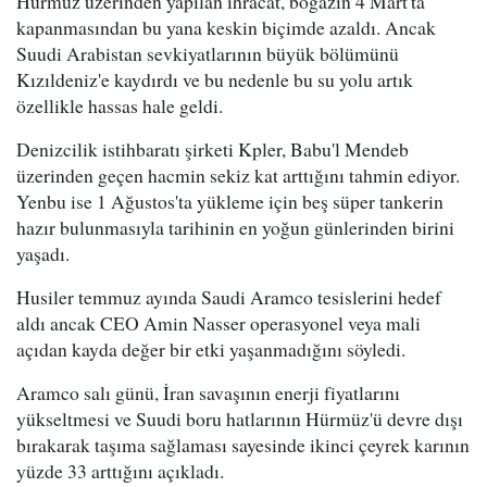
Hürmüz üzerinden yapılan ihracat, boğazın 4 Mart'ta
kapanmasından bu yana keskin biçimde azaldı. Ancak
Suudi Arabistan sevkiyatlarının büyük bölümünü
Kızıldeniz'e kaydırdı ve bu nedenle bu su yolu artık
özellikle hassas hale geldi.
Denizcilik istihbaratı şirketi Kpler, Babu'l Mendeb
üzerinden geçen hacmin sekiz kat arttığını tahmin ediyor.
Yenbu ise 1 Ağustos'ta yükleme için beş süper tankerin
hazır bulunmasıyla tarihinin en yoğun günlerinden birini
yaşadı.
Husiler temmuz ayında Saudi Aramco tesislerini hedef
aldı ancak CEO Amin Nasser operasyonel veya mali
açıdan kayda değer bir etki yaşanmadığını söyledi.
Aramco salı günü, İran savaşının enerji fiyatlarını
yükseltmesi ve Suudi boru hatlarının Hürmüz'ü devre dışı
bırakarak taşıma sağlaması sayesinde ikinci çeyrek karının
yüzde 33 arttığını açıkladı.