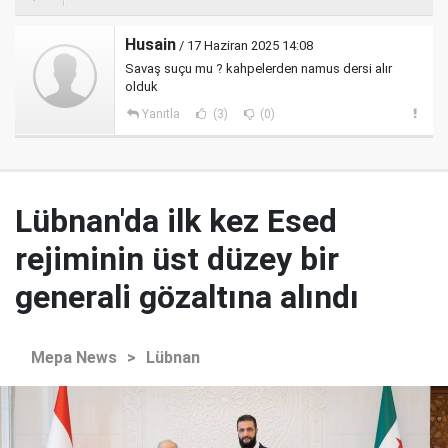
Husain
/ 17 Haziran 2025 14:08
Savaş suçu mu ? kahpelerden namus dersi alır
olduk
Yanıtla
(3)
(0)
Lübnan'da ilk kez Esed
rejiminin üst düzey bir
generali gözaltına alındı
Mepa News
>
Lübnan