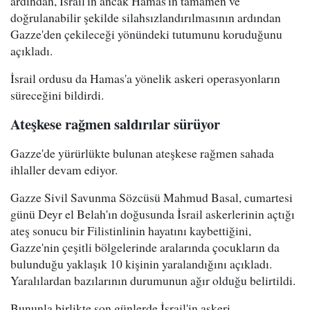
ardından, İsrail'in ancak Hamas'ın tamamen ve
doğrulanabilir şekilde silahsızlandırılmasının ardından
Gazze'den çekileceği yönündeki tutumunu koruduğunu
açıkladı.
İsrail ordusu da Hamas'a yönelik askeri operasyonların
süreceğini bildirdi.
Ateşkese rağmen saldırılar sürüyor
Gazze'de yürürlükte bulunan ateşkese rağmen sahada
ihlaller devam ediyor.
Gazze Sivil Savunma Sözcüsü Mahmud Basal, cumartesi
günü Deyr el Belah'ın doğusunda İsrail askerlerinin açtığı
ateş sonucu bir Filistinlinin hayatını kaybettiğini,
Gazze'nin çeşitli bölgelerinde aralarında çocukların da
bulunduğu yaklaşık 10 kişinin yaralandığını açıkladı.
Yaralılardan bazılarının durumunun ağır olduğu belirtildi.
Bununla birlikte son günlerde İsrail'in askeri