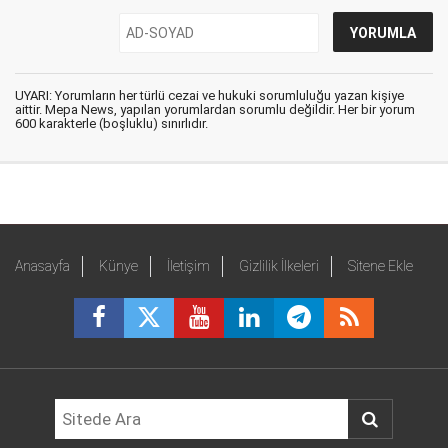
UYARI: Yorumların her türlü cezai ve hukuki sorumluluğu yazan kişiye
aittir. Mepa News, yapılan yorumlardan sorumlu değildir. Her bir yorum
600 karakterle (boşluklu) sınırlıdır.
Anasayfa
Künye
İletişim
Gizlilik İlkeleri
Sitene Ekle