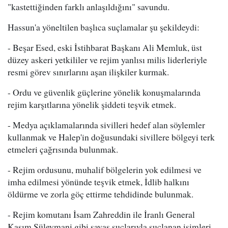
"kastettiğinden farklı anlaşıldığını" savundu.
Hassun'a yöneltilen başlıca suçlamalar şu şekildeydi:
- Beşar Esed, eski İstihbarat Başkanı Ali Memluk, üst
düzey askeri yetkililer ve rejim yanlısı milis liderleriyle
resmi görev sınırlarını aşan ilişkiler kurmak.
- Ordu ve güvenlik güçlerine yönelik konuşmalarında
rejim karşıtlarına yönelik şiddeti teşvik etmek.
- Medya açıklamalarında sivilleri hedef alan söylemler
kullanmak ve Halep'in doğusundaki sivillere bölgeyi terk
etmeleri çağrısında bulunmak.
- Rejim ordusunu, muhalif bölgelerin yok edilmesi ve
imha edilmesi yönünde teşvik etmek, İdlib halkını
öldürme ve zorla göç ettirme tehdidinde bulunmak.
- Rejim komutanı İsam Zahreddin ile İranlı General
Kasım Süleymani gibi savaş suçlarıyla suçlanan isimleri