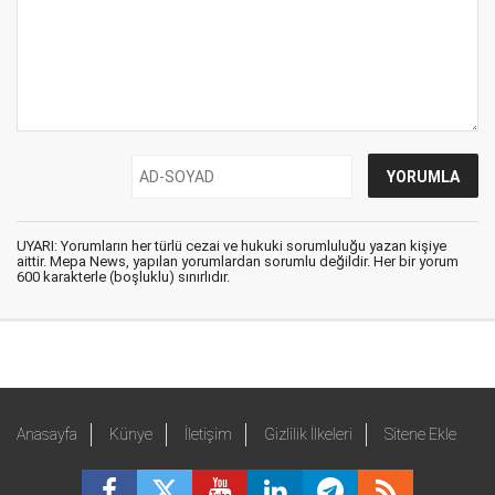
UYARI: Yorumların her türlü cezai ve hukuki sorumluluğu yazan kişiye
aittir. Mepa News, yapılan yorumlardan sorumlu değildir. Her bir yorum
600 karakterle (boşluklu) sınırlıdır.
Anasayfa
Künye
İletişim
Gizlilik İlkeleri
Sitene Ekle