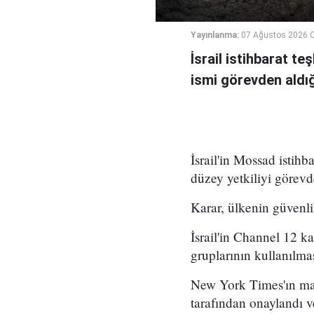
Yayınlanma:
07 Ağustos 2026 
İsrail istihbarat te
ismi görevden aldığı 
İsrail'in Mossad istihb
düzey yetkiliyi görevd
Karar, ülkenin güvenli
İsrail'in Channel 12 k
gruplarının kullanılma
New York Times'ın mar
tarafından onaylandı