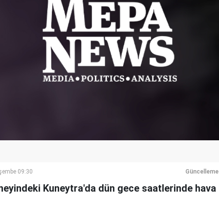
şembe 09:30
Güncelleme
güneyindeki Kuneytra'da dün gece saatlerinde hava s