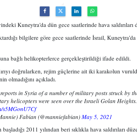
eyindeki Kuneytra'da dün gece saatlerinde hava saldırıları 
ardığı bilgilere göre gece saatlerinde İsrail, Kuneytra'da 
suna bağlı helikopterlerce gerçekleştirildiği ifade edildi.
dırıyı doğrularken, rejim güçlerine ait iki karakolun vurul
in olmadığını açıkladı.
reports in Syria of a number of military posts struck by t
tary helicopters were seen over the Israeli Golan Heights.
com/s5MGonU7Cf
annie) Fabian (@manniefabian)
May 5, 2021
ın başladığı 2011 yılından beri sıklıkla hava saldırıları düz