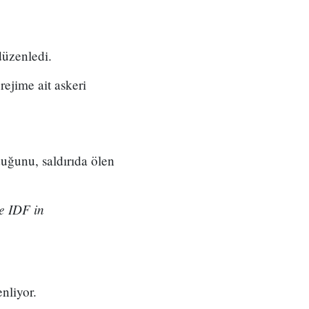
düzenledi.
rejime ait askeri
duğunu, saldırıda ölen
he IDF in
enliyor.