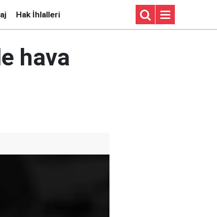
aj
Hak İhlalleri
de hava