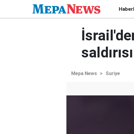
Haber
İsrail'd
saldırısı
Mepa News
>
Suriye