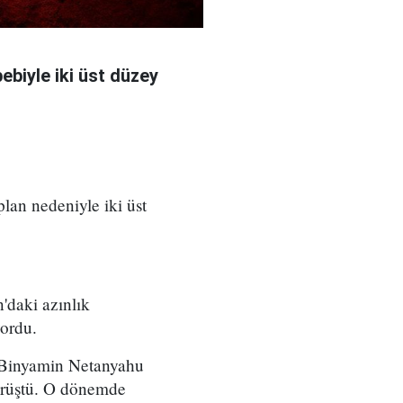
bebiyle iki üst düzey
 plan nedeniyle iki üst
'daki azınlık
yordu.
ı Binyamin Netanyahu
örüştü. O dönemde