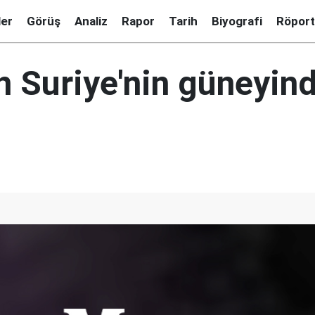
ler
Görüş
Analiz
Rapor
Tarih
Biyografi
Röport
en Suriye'nin güneyin