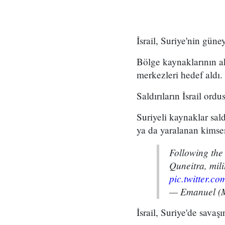
İsrail, Suriye'nin gün
Bölge kaynaklarının akt
merkezleri hedef aldı.
Saldırıların İsrail ordu
Suriyeli kaynaklar sal
ya da yaralanan kimsen
Following the 
Quneitra, mili
pic.twitter.
— Emanuel (M
İsrail, Suriye'de savaş