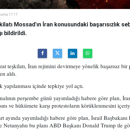
Cuma 17:17
şkilatı Mossad'ın İran konusundaki başarısızlık se
bildirildi.
arat teşkilatı, İran rejimini devirmeye yönelik başarısız bir
en aldı.
k yapılanması içinde tepkiye yol açtı.
analının perşembe günü yayımladığı habere göre plan, İran
sını ve hükümete karşı protestoların körüklenmesini içeri
t ayında yayımladığı habere göre plan, İsrail Başbakan
 ve Netanyahu bu planı ABD Başkanı Donald Trump ile g