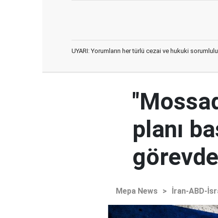
UYARI: Yorumların her türlü cezai ve hukuki sorumlulu
"Mossad'
planı ba
görevden
Mepa News
>
İran-ABD-İsr