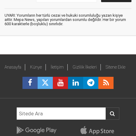
UYARI: Yorumların her türlü cezai ve hukuki sorumluluğu yazan kişiye
aittir. Mepa News, yapılan yorumlardan sorumlu değildir. Her bir yorum
600 karakterle (boşluklu) sınırlıdır.
Anasayfa
Künye
İletişim
Gizlilik İlkeleri
Sitene Ekle