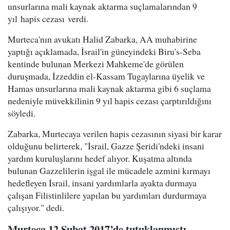
unsurlarına mali kaynak aktarma suçlamalarından 9
yıl hapis cezası verdi.
Murteca'nın avukatı Halid Zabarka, AA muhabirine
yaptığı açıklamada, İsrail'in güneyindeki Biru's-Seba
kentinde bulunan Merkezi Mahkeme'de görülen
duruşmada, İzzeddin el-Kassam Tugaylarına üyelik ve
Hamas unsurlarına mali kaynak aktarma gibi 6 suçlama
nedeniyle müvekkilinin 9 yıl hapis cezası çarptırıldığını
söyledi.
Zabarka, Murtecaya verilen hapis cezasının siyasi bir karar
olduğunu belirterek, "İsrail, Gazze Şeridi'ndeki insani
yardım kuruluşlarını hedef alıyor. Kuşatma altında
bulunan Gazzelilerin işgal ile mücadele azmini kırmayı
hedefleyen İsrail, insani yardımlarla ayakta durmaya
çalışan Filistinlilere yapılan bu yardımları durdurmaya
çalışıyor." dedi.
Murteca 12 Şubat 2017’de tutuklanmıştı