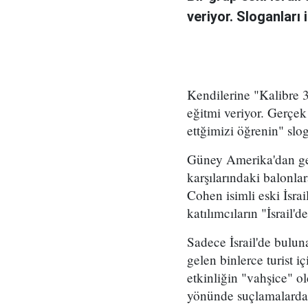
veriyor. Sloganları 
Kendilerine "Kalibre 3"
eğitmi veriyor. Gerçek 
ettğimizi öğrenin" sloga
Güney Amerika'dan gele
karşılarındaki balonla
Cohen isimli eski İsrai
katılımcıların "İsrail'
Sadece İsrail'de bulun
gelen binlerce turist i
etkinliğin "vahşice" o
yönünde suçlamalarda b