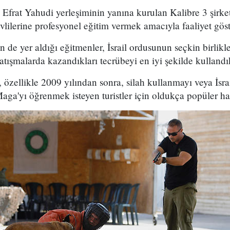
frat Yahudi yerleşiminin yanına kurulan Kalibre 3 şirket
vlilerine profesyonel eğitim vermek amacıyla faaliyet gös
in de yer aldığı eğitmenler, İsrail ordusunun seçkin birlik
 çatışmalarda kazandıkları tecrübeyi en iyi şekilde kullandık
, özellikle 2009 yılından sonra, silah kullanmayı veya İsr
a'yı öğrenmek isteyen turistler için oldukça popüler hal