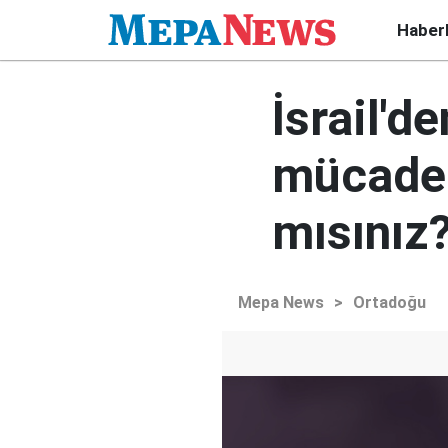
Haber
İsrail'de
mücadel
mısınız
Mepa News
>
Ortadoğu