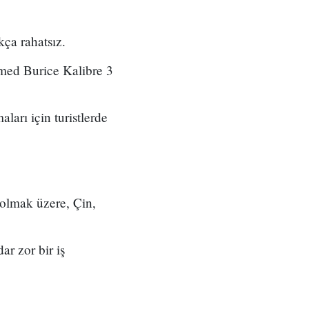
kça rahatsız.
mmed Burice Kalibre 3
ları için turistlerde
 olmak üzere, Çin,
ar zor bir iş