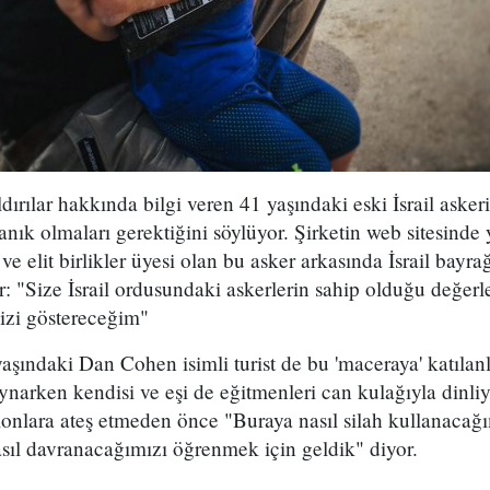
ldırılar hakkında bilgi veren 41 yaşındaki eski İsrail aske
nık olmaları gerektiğini söylüyor. Şirketin web sitesinde y
 ve elit birlikler üyesi olan bu asker arkasında İsrail bayra
or: "Size İsrail ordusundaki askerlerin sahip olduğu değerl
izi göstereceğim"
aşındaki Dan Cohen isimli turist de bu 'maceraya' katılan
oynarken kendisi ve eşi de eğitmenleri can kulağıyla dinli
alonlara ateş etmeden önce "Buraya nasıl silah kullanacağım
sıl davranacağımızı öğrenmek için geldik" diyor.