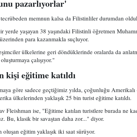
unu pazarlıyorlar'
nç tecrübeden memnun kalsa da Filistinliler durumdan oldu
bir yerde yaşayan 38 yaşındaki Filistinli öğretmen Muha
u üzerinden para kazanmakla suçluyor.
leşimciler ülkelerine geri döndüklerinde oralarda da anlatma
u oluşturmaya çalışıyor."
n kişi eğitime katıldı
lamaya göre sadece geçtiğimiz yılda, çoğunluğu Amerikalı
a ülkelerinden yaklaşık 25 bin turist eğitime katıldı.
v Fleishman ise, "Eğitime katılan turistlere burada ne kad
z. Bu, klasik bir savaştan daha zor..." diyor.
 oluşan eğitim yaklaşık iki saat sürüyor.