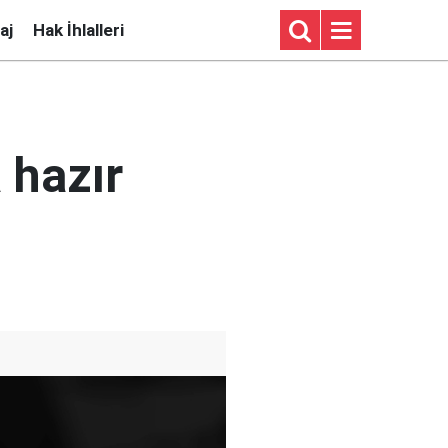
aj
Hak İhlalleri
 hazır