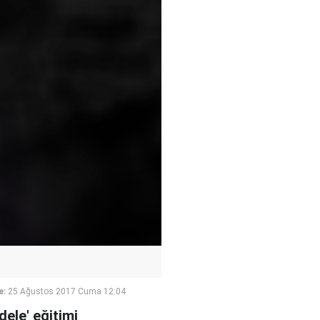
e:
25 Ağustos 2017 Cuma 12:04
dele' eğitimi