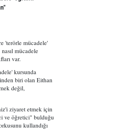
in"
re 'terörle mücadele'
le nasıl mücadele
fları var.
adele' kursunda
inden biri olan Eithan
tmek değil,
z'i ziyaret etmek için
ici ve öğretici" bulduğu
korkusunu kullandığı