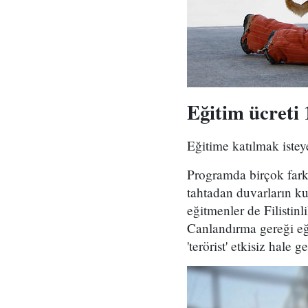
Eğitim ücreti 
Eğitime katılmak iste
Programda birçok farkl
tahtadan duvarların kul
eğitmenler de Filistinl
Canlandırma gereği eği
'terörist' etkisiz hale ge