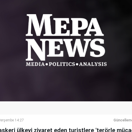
Perşembe 14:27
Güncellem
 askeri ülkeyi ziyaret eden turistlere 'terörle müca