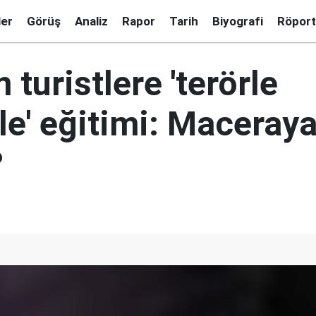
ler
Görüş
Analiz
Rapor
Tarih
Biyografi
Röport
n turistlere 'terörle
e' eğitimi: Maceraya
?