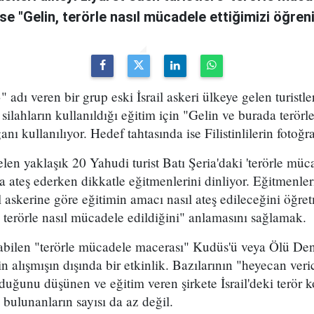
ise "Gelin, terörle nasıl mücadele ettiğimizi öğren
 adı veren bir grup eski İsrail askeri ülkeye gelen turistle
silahların kullanıldığı eğitim için "Gelin ve burada terör
nı kullanılıyor. Hedef tahtasında ise Filistinlilerin fotoğra
n yaklaşık 20 Yahudi turist Batı Şeria'daki 'terörle müc
ra ateş ederken dikkatle eğitmenlerini dinliyor. Eğitmenler
l askerine göre eğitimin amacı nasıl ateş edileceğini öğre
de terörle nasıl mücadele edildiğini" anlamasını sağlamak.
abilen "terörle mücadele macerası" Kudüs'ü veya Ölü Deni
çin alışmışın dışında bir etkinlik. Bazılarının "heyecan ver
lduğunu düşünen ve eğitim veren şirkete İsrail'deki terör 
ulunanların sayısı da az değil.