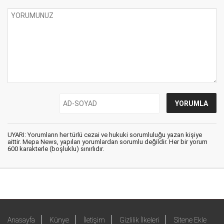
UYARI: Yorumların her türlü cezai ve hukuki sorumluluğu yazan kişiye
aittir. Mepa News, yapılan yorumlardan sorumlu değildir. Her bir yorum
600 karakterle (boşluklu) sınırlıdır.
Anasayfa
Künye
İletişim
Gizlilik İlkeleri
Sitene Ekle