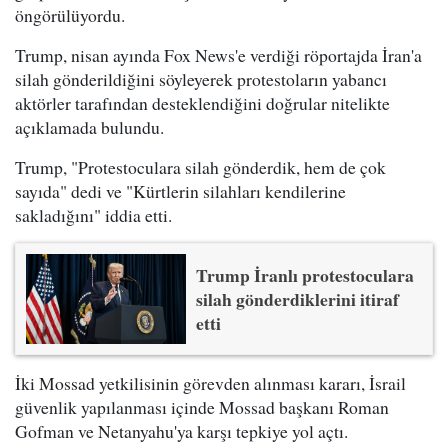
öngörülüyordu.
Trump, nisan ayında Fox News'e verdiği röportajda İran'a
silah gönderildiğini söyleyerek protestoların yabancı
aktörler tarafından desteklendiğini doğrular nitelikte
açıklamada bulundu.
Trump, "Protestoculara silah gönderdik, hem de çok
sayıda" dedi ve "Kürtlerin silahları kendilerine
sakladığını" iddia etti.
Trump İranlı protestoculara
silah gönderdiklerini itiraf
etti
İki Mossad yetkilisinin görevden alınması kararı, İsrail
güvenlik yapılanması içinde Mossad başkanı Roman
Gofman ve Netanyahu'ya karşı tepkiye yol açtı.