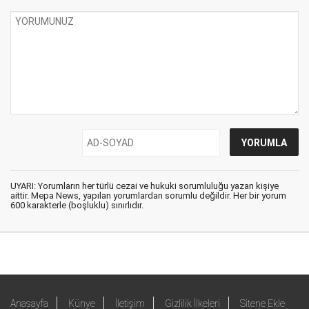
UYARI: Yorumların her türlü cezai ve hukuki sorumluluğu yazan kişiye
aittir. Mepa News, yapılan yorumlardan sorumlu değildir. Her bir yorum
600 karakterle (boşluklu) sınırlıdır.
Anasayfa
Künye
İletişim
Gizlilik İlkeleri
Sitene Ekle