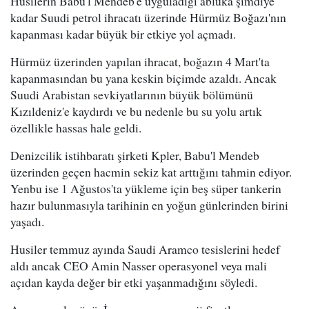
Husilerin Babu'l Mendeb'e uyguladığı abluka şimdiye
kadar Suudi petrol ihracatı üzerinde Hürmüz Boğazı'nın
kapanması kadar büyük bir etkiye yol açmadı.
Hürmüz üzerinden yapılan ihracat, boğazın 4 Mart'ta
kapanmasından bu yana keskin biçimde azaldı. Ancak
Suudi Arabistan sevkiyatlarının büyük bölümünü
Kızıldeniz'e kaydırdı ve bu nedenle bu su yolu artık
özellikle hassas hale geldi.
Denizcilik istihbaratı şirketi Kpler, Babu'l Mendeb
üzerinden geçen hacmin sekiz kat arttığını tahmin ediyor.
Yenbu ise 1 Ağustos'ta yükleme için beş süper tankerin
hazır bulunmasıyla tarihinin en yoğun günlerinden birini
yaşadı.
Husiler temmuz ayında Saudi Aramco tesislerini hedef
aldı ancak CEO Amin Nasser operasyonel veya mali
açıdan kayda değer bir etki yaşanmadığını söyledi.