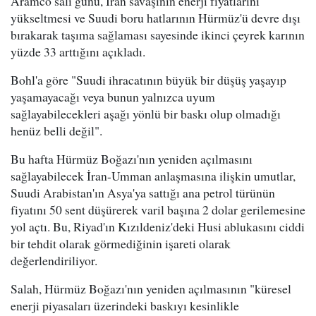
Aramco salı günü, İran savaşının enerji fiyatlarını
yükseltmesi ve Suudi boru hatlarının Hürmüz'ü devre dışı
bırakarak taşıma sağlaması sayesinde ikinci çeyrek karının
yüzde 33 arttığını açıkladı.
Bohl'a göre "Suudi ihracatının büyük bir düşüş yaşayıp
yaşamayacağı veya bunun yalnızca uyum
sağlayabilecekleri aşağı yönlü bir baskı olup olmadığı
henüz belli değil".
Bu hafta Hürmüz Boğazı'nın yeniden açılmasını
sağlayabilecek İran-Umman anlaşmasına ilişkin umutlar,
Suudi Arabistan'ın Asya'ya sattığı ana petrol türünün
fiyatını 50 sent düşürerek varil başına 2 dolar gerilemesine
yol açtı. Bu, Riyad'ın Kızıldeniz'deki Husi ablukasını ciddi
bir tehdit olarak görmediğinin işareti olarak
değerlendiriliyor.
Salah, Hürmüz Boğazı'nın yeniden açılmasının "küresel
enerji piyasaları üzerindeki baskıyı kesinlikle