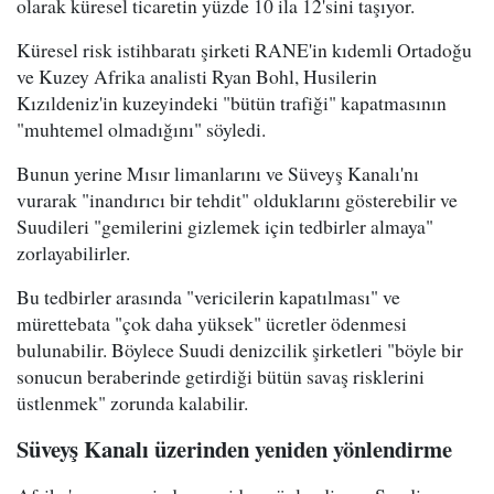
olarak küresel ticaretin yüzde 10 ila 12'sini taşıyor.
Küresel risk istihbaratı şirketi RANE'in kıdemli Ortadoğu
ve Kuzey Afrika analisti Ryan Bohl, Husilerin
Kızıldeniz'in kuzeyindeki "bütün trafiği" kapatmasının
"muhtemel olmadığını" söyledi.
Bunun yerine Mısır limanlarını ve Süveyş Kanalı'nı
vurarak "inandırıcı bir tehdit" olduklarını gösterebilir ve
Suudileri "gemilerini gizlemek için tedbirler almaya"
zorlayabilirler.
Bu tedbirler arasında "vericilerin kapatılması" ve
mürettebata "çok daha yüksek" ücretler ödenmesi
bulunabilir. Böylece Suudi denizcilik şirketleri "böyle bir
sonucun beraberinde getirdiği bütün savaş risklerini
üstlenmek" zorunda kalabilir.
Süveyş Kanalı üzerinden yeniden yönlendirme