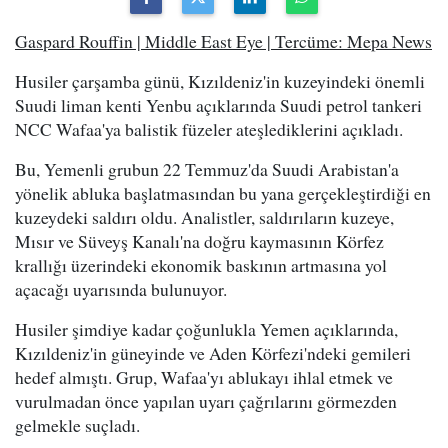
Gaspard Rouffin | Middle East Eye | Tercüme: Mepa News
Husiler çarşamba günü, Kızıldeniz'in kuzeyindeki önemli
Suudi liman kenti Yenbu açıklarında Suudi petrol tankeri
NCC Wafaa'ya balistik füzeler ateşlediklerini açıkladı.
Bu, Yemenli grubun 22 Temmuz'da Suudi Arabistan'a
yönelik abluka başlatmasından bu yana gerçekleştirdiği en
kuzeydeki saldırı oldu. Analistler, saldırıların kuzeye,
Mısır ve Süveyş Kanalı'na doğru kaymasının Körfez
krallığı üzerindeki ekonomik baskının artmasına yol
açacağı uyarısında bulunuyor.
Husiler şimdiye kadar çoğunlukla Yemen açıklarında,
Kızıldeniz'in güneyinde ve Aden Körfezi'ndeki gemileri
hedef almıştı. Grup, Wafaa'yı ablukayı ihlal etmek ve
vurulmadan önce yapılan uyarı çağrılarını görmezden
gelmekle suçladı.