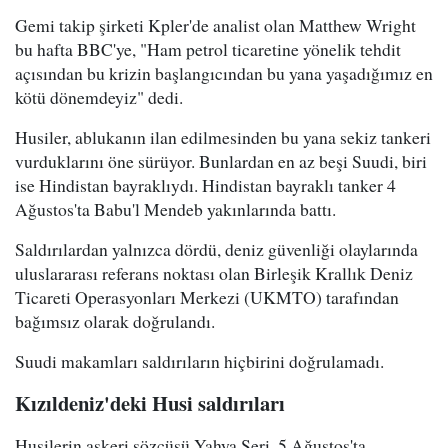
Gemi takip şirketi Kpler'de analist olan Matthew Wright
bu hafta BBC'ye, "Ham petrol ticaretine yönelik tehdit
açısından bu krizin başlangıcından bu yana yaşadığımız en
kötü dönemdeyiz" dedi.
Husiler, ablukanın ilan edilmesinden bu yana sekiz tankeri
vurduklarını öne sürüyor. Bunlardan en az beşi Suudi, biri
ise Hindistan bayraklıydı. Hindistan bayraklı tanker 4
Ağustos'ta Babu'l Mendeb yakınlarında battı.
Saldırılardan yalnızca dördü, deniz güvenliği olaylarında
uluslararası referans noktası olan Birleşik Krallık Deniz
Ticareti Operasyonları Merkezi (UKMTO) tarafından
bağımsız olarak doğrulandı.
Suudi makamları saldırıların hiçbirini doğrulamadı.
Kızıldeniz'deki Husi saldırıları
Husilerin askeri sözcüsü Yahya Seri, 5 Ağustos'ta