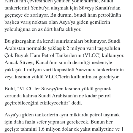
Afrika'nın çevresinden yeniden yönlendirme, Suudi
tankerlerini Yenbu'ya ulaşmak için Süveyş Kanalı'ndan
geçmeye de zorluyor. Bu durum, Suudi ham petrolünün
başlıca varış noktası olan Asya'ya giden gemilerin
yolculuğuna en az dört hafta ekliyor.
Bu güzergahın da kendi sınırlamaları bulunuyor. Suudi
Arabistan normalde yaklaşık 2 milyon varil taşıyabilen
Çok Büyük Ham Petrol Tankerlerini (VLCC) kullanıyor.
Ancak Süveyş Kanalı'nın sınırlı derinliği nedeniyle
yaklaşık 1 milyon varil kapasiteli Suezmax tankerlerinin
veya kısmen yüklü VLCC'lerin kullanılması gerekiyor.
Bohl, "VLCC'ler Süveyş'ten kısmen yüklü geçmek
zorunda kalırsa Suudi Arabistan'ın ne kadar petrol
geçirebileceğini etkileyecektir" dedi.
Asya'ya giden tankerlerin aynı miktarda petrol taşımak
için daha fazla sefer yapması gerekecek. Bunun her
geçişte tahmini 1.6 milyon dolar ek yakıt maliyetine ve 1