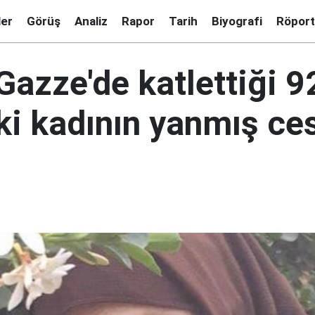
ler
Görüş
Analiz
Rapor
Tarih
Biyografi
Röport
n Gazze'de katlettiği 9
ki kadının yanmış ce