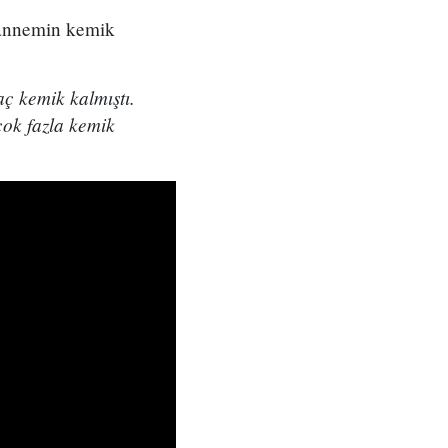
e annemin kemik
ç kemik kalmıştı.
çok fazla kemik