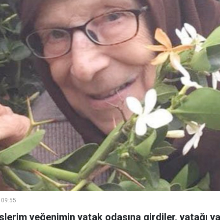
 09:55
şlerim yeğenimin yatak odasına girdiler, yatağı 