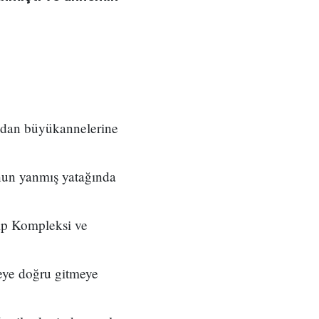
dından büyükannelerine
unun yanmış yatağında
Tıp Kompleksi ve
neye doğru gitmeye