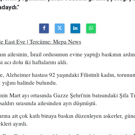
adaydı."
le East Eye | Tercüme: Mepa News
ın ailesinin, İsrail ordusunun evine yaptığı baskının ar
acı dolu iki haftalarını aldı.
re, Alzheimer hastası 92 yaşındaki Filistinli kadın, torun
 yığını halinde bulundu.
rinin Mart ayı ortasında Gazze Şehri'nin batısındaki Şifa 
saldırı sırasında ailesinden ayrı düşmüştü.
rına ait çok katlı binaya baskın düzenleyen askerler, gü
kleri ayırdı.