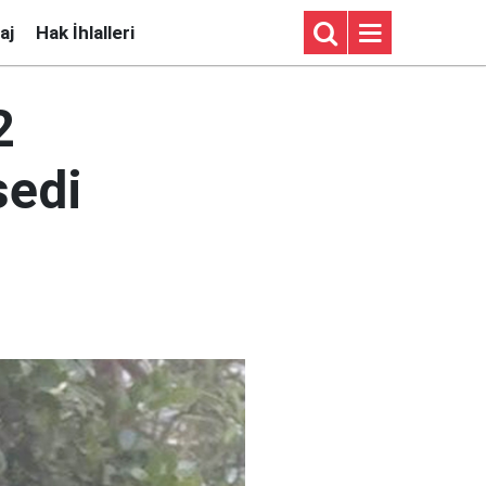
aj
Hak İhlalleri
2
sedi