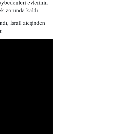
aybedenleri evlerinin
ek zorunda kaldı.
dı, İsrail ateşinden
r.