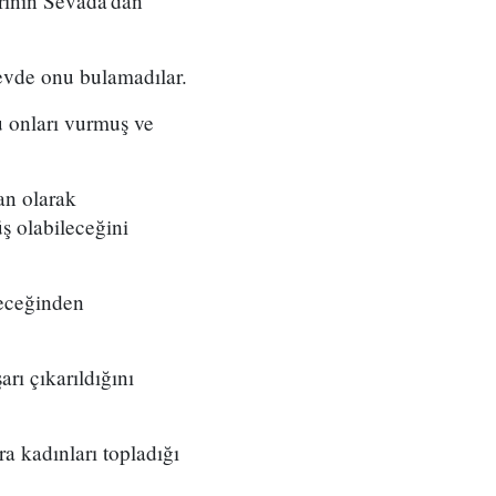
arının Sevada'dan
 evde onu bulamadılar.
du onları vurmuş ve
kan olarak
üş olabileceğini
leceğinden
rı çıkarıldığını
ra kadınları topladığı