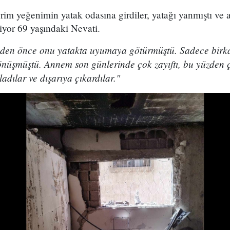
erim yeğenimin yatak odasına girdiler, yatağı yanmıştı v
diyor 69 yaşındaki Nevati.
den önce onu yatakta uyumaya götürmüştü. Sadece birka
önüşmüştü. Annem son günlerinde çok zayıftı, bu yüzden 
adılar ve dışarıya çıkardılar."