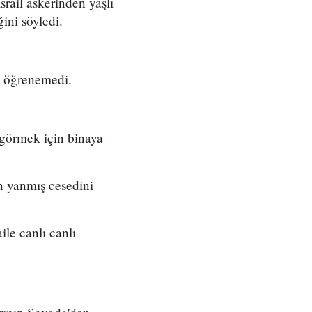
rail askerinden yaşlı
ini söyledi.
a öğrenemedi.
 görmek için binaya
ın yanmış cesedini
le canlı canlı