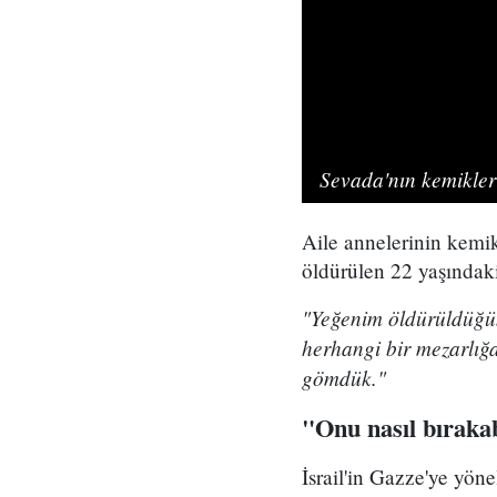
Sevada'nın kemikle
Aile annelerinin kemikl
öldürülen 22 yaşında
"Yeğenim öldürüldüğün
herhangi bir mezarlı
gömdük."
"Onu nasıl bırakab
İsrail'in Gazze'ye yöne