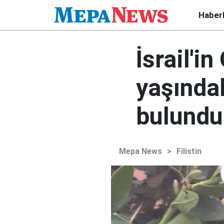
Haber
İsrail'i
yaşında
bulundu
Mepa News
>
Filistin