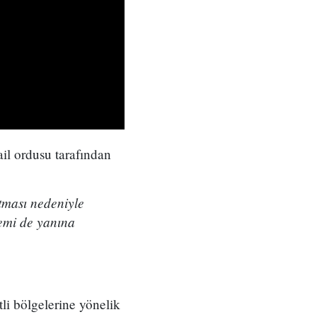
ail ordusu tarafından
tması nedeniyle
emi de yanına
tli bölgelerine yönelik