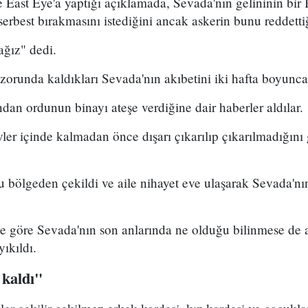
East Eye'a yaptığı açıklamada, Sevada'nın gelininin bir İs
 serbest bırakmasını istediğini ancak askerin bunu reddettiğ
ğız" dedi.
zorunda kaldıkları Sevada'nın akıbetini iki hafta boyunc
an ordunun binayı ateşe verdiğine dair haberler aldılar.
er içinde kalmadan önce dışarı çıkarılıp çıkarılmadığını
su bölgeden çekildi ve aile nihayet eve ulaşarak Sevada'n
 göre Sevada'nın son anlarında ne olduğu bilinmese de ai
ıkıldı.
 kaldı"