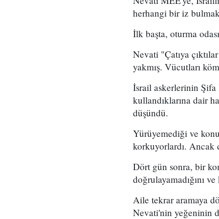
Nevati MEE'ye, İsraill
herhangi bir iz bulmak 
İlk başta, oturma odas
Nevati "Çatıya çıktıla
yakmış. Vücutları köm
İsrail askerlerinin Şifa
kullandıklarına dair h
düşündü.
Yürüyemediği ve konuş
korkuyorlardı. Ancak d
Dört gün sonra, bir kom
doğrulayamadığını ve h
Aile tekrar aramaya dö
Nevati'nin yeğeninin da