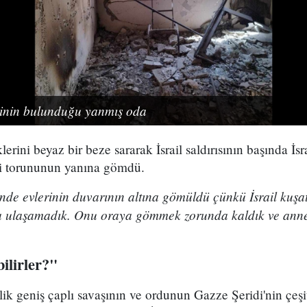
rinin bulunduğu yanmış oda
erini beyaz bir beze sararak İsrail saldırısının başında İsr
ki torununun yanına gömdü.
de evlerinin duvarının altına gömüldü çünkü İsrail kuşa
ğa ulaşamadık. Onu oraya gömmek zorunda kaldık ve ann
ilirler?"
lik geniş çaplı savaşının ve ordunun Gazze Şeridi'nin çeşi