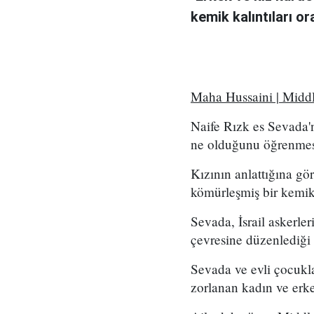
kemik kalıntıları or
Maha Hussaini | Midd
Naife Rızk es Sevada'n
ne olduğunu öğrenmesi 
Kızının anlattığına gö
kömürleşmiş bir kemik
Sevada, İsrail askerle
çevresine düzenlediği 
Sevada ve evli çocukla
zorlanan kadın ve erke