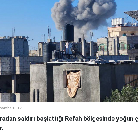
rşamba 10:17
radan saldırı başlattığı Refah bölgesinde yoğun 
r.