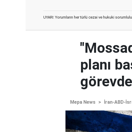
UYARI: Yorumların her türlü cezai ve hukuki sorumlulu
"Mossad'
planı ba
görevden
Mepa News
>
İran-ABD-İsr