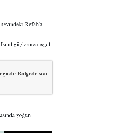
üneyindeki Refah'a
srail güçlerince işgal
geçirdi: Bölgede son
arasında yoğun