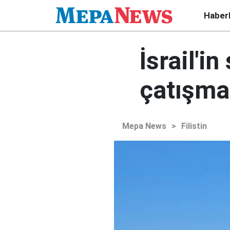
Haber
İsrail'in
çatışma
Mepa News
>
Filistin