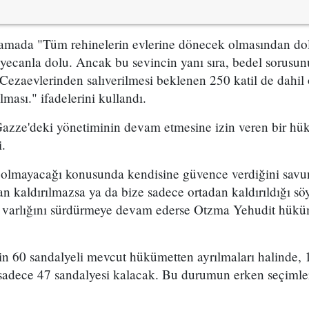
lamada "Tüm rehinelerin evlerine dönecek olmasından dol
yecanla dolu. Ancak bu sevincin yanı sıra, bedel sorusun
Cezaevlerinden salıverilmesi beklenen 250 katil de dahil
ılması." ifadelerini kullandı.
azze'deki yönetiminin devam etmesine izin veren bir hü
.
olmayacağı konusunda kendisine güvence verdiğini savu
 kaldırılmazsa ya da bize sadece ortadan kaldırıldığı sö
da varlığını sürdürmeye devam ederse Otzma Yehudit hüküm
in 60 sandalyeli mevcut hükümetten ayrılmaları halinde, 
sadece 47 sandalyesi kalacak. Bu durumun erken seçimle