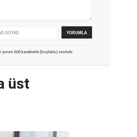
yorum 600 karakterle (boşluklu) sınırlıdır.
a üst