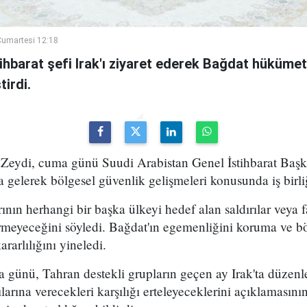
umartesi 12:18
ihbarat şefi Irak'ı ziyaret ederek Bağdat hükümeti
irdi.
Zeydi, cuma günü Suudi Arabistan Genel İstihbarat Başka
 gelerek bölgesel güvenlik gelişmeleri konusunda iş birli
rının herhangi bir başka ülkeyi hedef alan saldırılar veya fa
rmeyeceğini söyledi. Bağdat'ın egemenliğini koruma ve bö
arlılığını yineledi.
a günü, Tahran destekli grupların geçen ay Irak'ta düze
larına verecekleri karşılığı erteleyeceklerini açıklamasın