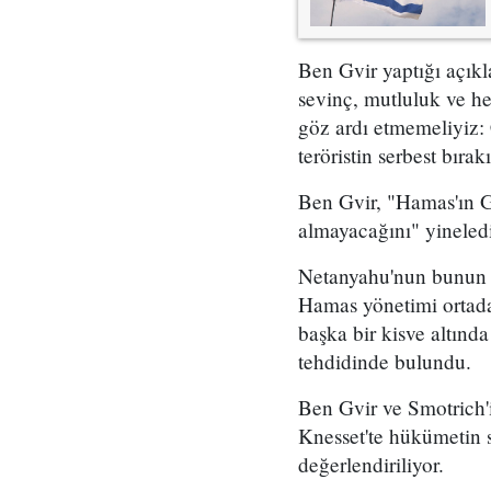
Ben Gvir yaptığı açık
sevinç, mutluluk ve he
göz ardı etmemeliyiz: 
teröristin serbest bırak
Ben Gvir, "Hamas'ın G
almayacağını" yineledi
Netanyahu'nun bunun 
Hamas yönetimi ortadan
başka bir kisve altın
tehdidinde bulundu.
Ben Gvir ve Smotrich'
Knesset'te hükümetin 
değerlendiriliyor.