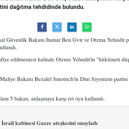
ini dağıtma tehdidinde bulundu.
Ulusal Güvenlik Bakanı Itamar Ben Gvir ve Otzma Yehudit p
ullandı.
sfiye edilmemesi halinde Otzma Yehudit'in "hükümeti düş
n Maliye Bakanı Bezalel Smotrich'in Dini Siyonizm partisi
lam 5 bakan, anlaşmaya karşı ret oyu kullandı.
İsrail kabinesi Gazze ateşkesini onayladı