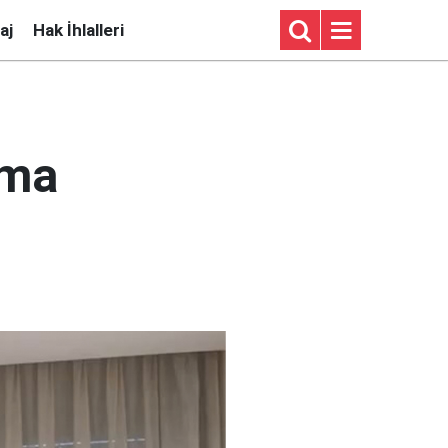
aj
Hak İhlalleri
tma