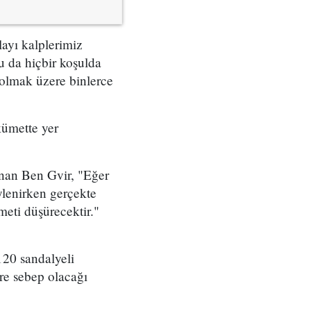
ayı kalplerimiz
u da hiçbir koşulda
 olmak üzere binlerce
kümette yer
nan Ben Gvir, "Eğer
ylenirken gerçekte
eti düşürecektir."
120 sandalyeli
re sebep olacağı