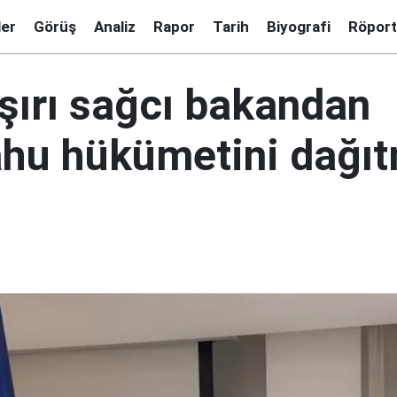
ler
Görüş
Analiz
Rapor
Tarih
Biyografi
Röport
 aşırı sağcı bakandan
hu hükümetini dağı