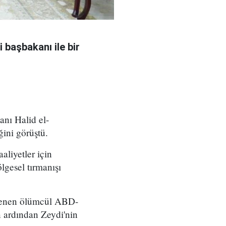
 başbakanı ile bir
nı Halid el-
ğini görüştü.
aliyetler için
lgesel tırmanışı
nlenen ölümcül ABD-
ın ardından Zeydi'nin