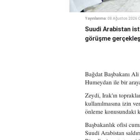
Yayınlanma:
08 Ağustos 2026 C
Suudi Arabistan ist
görüşme gerçekleşt
Bağdat Başbakanı Ali 
Humeydan ile bir araya
Zeydi, Irak'ın toprakla
kullanılmasına izin ve
önleme konusundaki kar
Başbakanlık ofisi cum
Suudi Arabistan saldırı