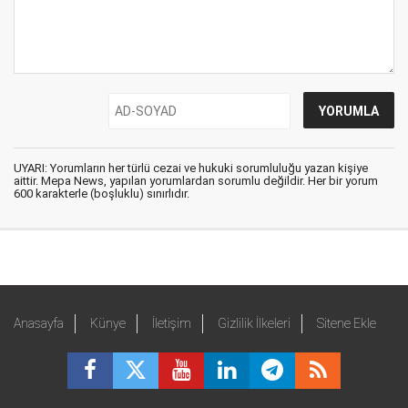
UYARI: Yorumların her türlü cezai ve hukuki sorumluluğu yazan kişiye
aittir. Mepa News, yapılan yorumlardan sorumlu değildir. Her bir yorum
600 karakterle (boşluklu) sınırlıdır.
Anasayfa
Künye
İletişim
Gizlilik İlkeleri
Sitene Ekle