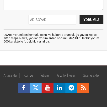
UYARI: Yorumların her türlü cezai ve hukuki sorumluluğu yazan kişiye
aittir. Mepa News, yapılan yorumlardan sorumlu değildir. Her bir yorum
600 karakterle (boşluklu) sınırlıdır.
Anasayfa
Künye
İletişim
Gizlilik İlkeleri
Sitene Ekle