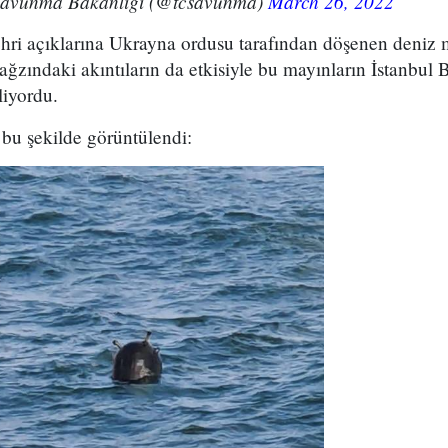
 Savunma Bakanlığı (@tcsavunma)
March 26, 2022
hri açıklarına Ukrayna ordusu tarafından döşenen deniz m
ağzındaki akıntıların da etkisiyle bu mayınların İstanbul 
liyordu.
bu şekilde görüntülendi: