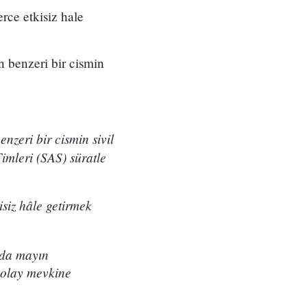
erce etkisiz hale
n benzeri bir cismin
nzeri bir cismin sivil
imleri (SAS) süratle
siz hâle getirmek
nda mayın
e olay mevkine