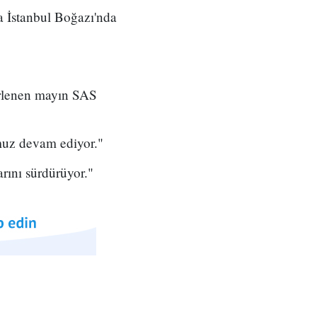
a İstanbul Boğazı'nda
irlenen mayın SAS
muz devam ediyor."
rını sürdürüyor."