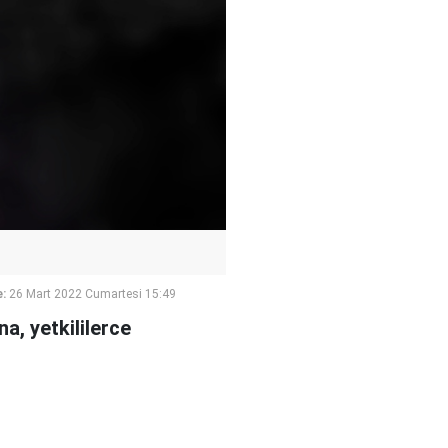
:
26 Mart 2022 Cumartesi 15:49
a, yetkililerce