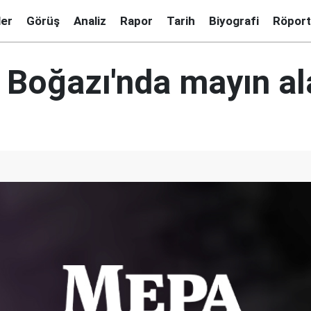
ler
Görüş
Analiz
Rapor
Tarih
Biyografi
Röport
l Boğazı'nda mayın a