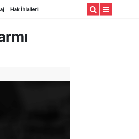
aj
Hak İhlalleri
larmı