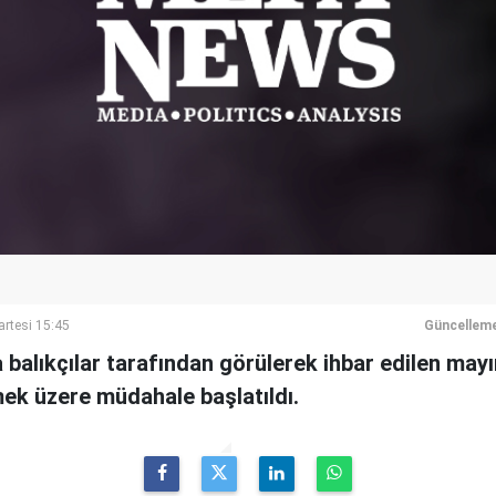
rtesi 15:45
Güncelleme
 balıkçılar tarafından görülerek ihbar edilen mayın
lmek üzere müdahale başlatıldı.