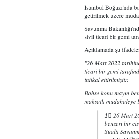
İstanbul Boğazı'nda bal
getirilmek üzere müdah
Savunma Bakanlığı'nd
sivil ticari bir gemi tar
Açıklamada şu ifadeler
"26 Mart 2022 tarihind
ticari bir gemi tarafı
intikal ettirilmiştir.
Bahse konu mayın benze
maksatlı müdahaleye b
1⃣ 26 Mart 20
benzeri bir ci
Sualtı Savunma