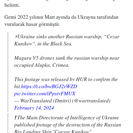
belirtti.
Gemi 2022 yılının Mart ayında da Ukrayna tarafından
vurularak hasar görmüştü.
⚡️Ukraine sinks another Russian warship, “Cezar
Kunikov“, in the Black Sea.
Magura V5 drones sank the russian warship near
occupied Alupka, Crimea.
This footage was released by HUR to confirm the
hit.
https://t.co/bwBGJ2rWZD
pic.twitter.com/iPpstyFMUX
— WarTranslated (Dmitri) (@wartranslated)
February 14, 2024
❗️ The Main Directorate of Intelligence of Ukraine
published footage of the destruction of the Russian
Big Landing Ship "Caesar Kunikov"