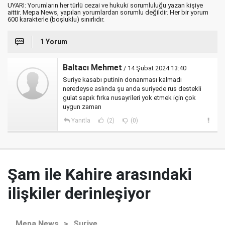
UYARI: Yorumların her türlü cezai ve hukuki sorumluluğu yazan kişiye
aittir. Mepa News, yapılan yorumlardan sorumlu değildir. Her bir yorum
600 karakterle (boşluklu) sınırlıdır.
1 Yorum
Baltacı Mehmet
/ 14 Şubat 2024 13:40
Suriye kasabı putinin donanması kalmadı
neredeyse aslında şu anda suriyede rus destekli
gulat sapık fırka nusayrileri yok etmek için çok
uygun zaman
Yanıtla
(2)
(0)
Şam ile Kahire arasındaki
ilişkiler derinleşiyor
Mepa News
>
Suriye