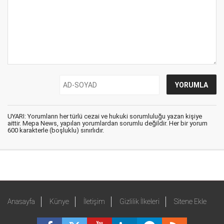
UYARI: Yorumların her türlü cezai ve hukuki sorumluluğu yazan kişiye
aittir. Mepa News, yapılan yorumlardan sorumlu değildir. Her bir yorum
600 karakterle (boşluklu) sınırlıdır.
Anasayfa
Künye
İletişim
Gizlilik İlkeleri
Sitene Ekle