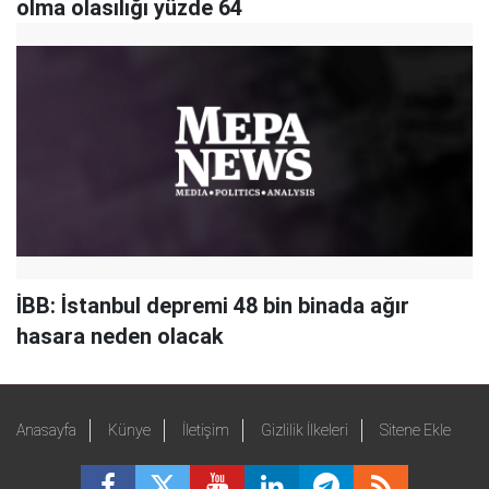
olma olasılığı yüzde 64
İBB: İstanbul depremi 48 bin binada ağır
hasara neden olacak
Anasayfa
Künye
İletişim
Gizlilik İlkeleri
Sitene Ekle