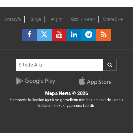
Anasayfa
Künye
İletişim
Gizlilik İlkeleri
Sitene Ekle
Mepa News
© 2026
Sitemizde kullanılan içerik ve görsellerin tüm hakları saklıdır, izinsiz
kullanımı hukuki yaptırıma tabidir.