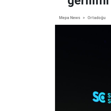
gerilim
Mepa News
>
Ortadoğu