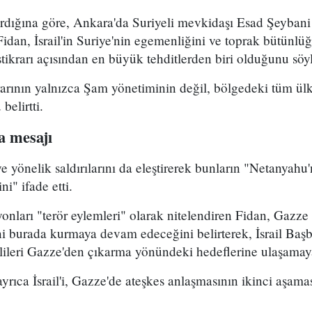
rdığına göre, Ankara'da Suriyeli mevkidaşı Esad Şeybani 
Fidan, İsrail'in Suriye'nin egemenliğini ve toprak bütünlü
istikrarı açısından en büyük tehditlerden biri olduğunu söy
krarının yalnızca Şam yönetiminin değil, bölgedeki tüm ülk
elirtti.
a mesajı
ye yönelik saldırılarını da eleştirerek bunların "Netanyahu
ni" ifade etti.
yonları "terör eylemleri" olarak nitelendiren Fidan, Gazze
i burada kurmaya devam edeceğini belirterek, İsrail Ba
lileri Gazze'den çıkarma yönündeki hedeflerine ulaşamaya
yrıca İsrail'i, Gazze'de ateşkes anlaşmasının ikinci aşama