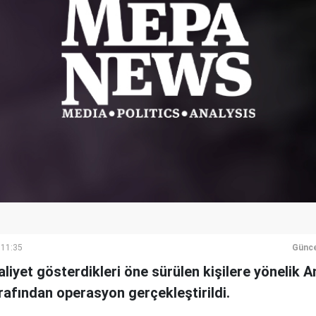
 11:35
Günce
aliyet gösterdikleri öne sürülen kişilere yönelik A
afından operasyon gerçekleştirildi.