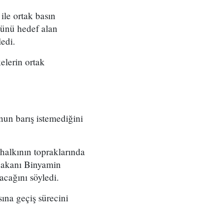
ile ortak basın
ğünü hedef alan
ledi.
elerin ortak
'nun barış istemediğini
 halkının topraklarında
şbakanı Binyamin
cağını söyledi.
sına geçiş sürecini