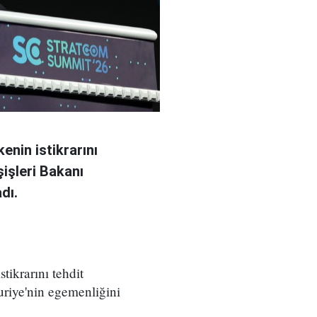
kenin istikrarını
şişleri Bakanı
dı.
stikrarını tehdit
Suriye'nin egemenliğini