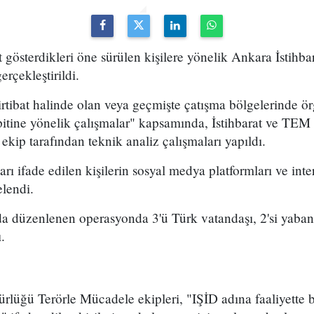
et gösterdikleri öne sürülen kişilere yönelik Ankara İstih
rçekleştirildi.
irtibat halinde olan veya geçmişte çatışma bölgelerinde ör
spitine yönelik çalışmalar" kapsamında, İstihbarat ve TE
ekip tarafından teknik analiz çalışmaları yapıldı.
ı ifade edilen kişilerin sosyal medya platformları ve int
elendi.
 düzenlenen operasyonda 3'ü Türk vatandaşı, 2'si yaban
.
rlüğü Terörle Mücadele ekipleri, "IŞİD adına faaliyette