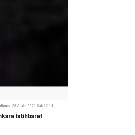
lleme:
28 Aralık 2021 Salı 12:14
nkara İstihbarat