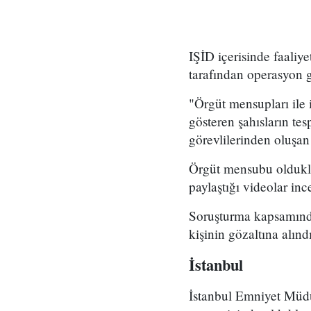
IŞİD içerisinde faaliy
tarafından operasyon ge
"Örgüt mensupları ile 
gösteren şahısların te
görevlilerinden oluşan 
Örgüt mensubu olduklar
paylaştığı videolar inc
Soruşturma kapsamında
kişinin gözaltına alındı
İstanbul
İstanbul Emniyet Müdü