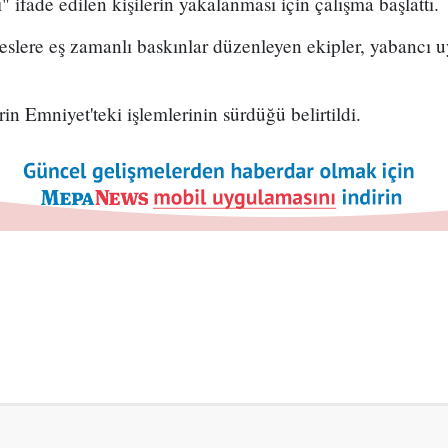
ı" ifade edilen kişilerin yakalanması için çalışma başlattı.
reslere eş zamanlı baskınlar düzenleyen ekipler, yabancı u
rin Emniyet'teki işlemlerinin sürdüğü belirtildi.