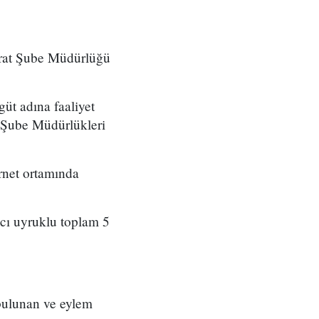
barat Şube Müdürlüğü
güt adına faaliyet
M Şube Müdürlükleri
ernet ortamında
cı uyruklu toplam 5
 bulunan ve eylem