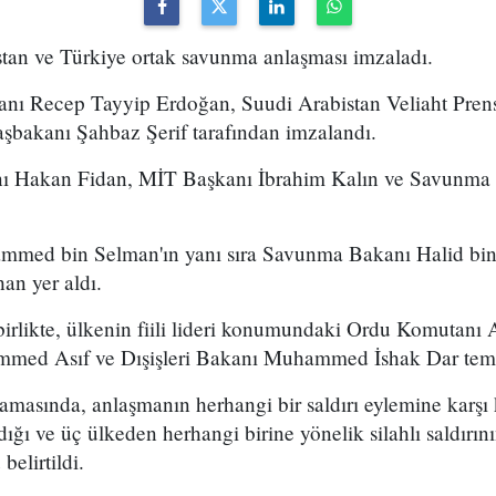
stan ve Türkiye ortak savunma anlaşması imzaladı.
ı Recep Tayyip Erdoğan, Suudi Arabistan Veliaht Pre
şbakanı Şahbaz Şerif tarafından imzalandı.
anı Hakan Fidan, MİT Başkanı İbrahim Kalın ve Savunma
mmed bin Selman'ın yanı sıra Savunma Bakanı Halid bin 
an yer aldı.
le birlikte, ülkenin fiili lideri konumundaki Ordu Komuta
ed Asıf ve Dışişleri Bakanı Muhammed İshak Dar temsil
amasında, anlaşmanın herhangi bir saldırı eylemine karşı ko
ğı ve üç ülkeden herhangi birine yönelik silahlı saldırın
elirtildi.