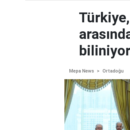
Türkiye
arasınd
biliniyo
Mepa News
>
Ortadoğu