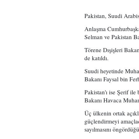
Pakistan, Suudi Arabi
Anlaşma Cumhurbaşkan
Selman ve Pakistan Ba
Törene Dışişleri Bak
de katıldı.
Suudi heyetinde Muha
Bakanı Faysal bin Ferh
Pakistan'ı ise Şerif i
Bakanı Havaca Muhamm
Üç ülkenin ortak açıkl
güçlendirmeyi amaçladı
sayılmasını öngördüğü b