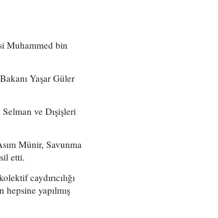
nsi Muhammed bin
 Bakanı Yaşar Güler
Selman ve Dışişleri
nı Asım Münir, Savunma
 etti.
lektif caydırıcılığı
ın hepsine yapılmış