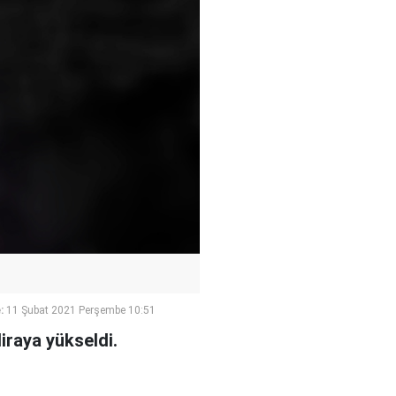
:
11 Şubat 2021 Perşembe 10:51
liraya yükseldi.