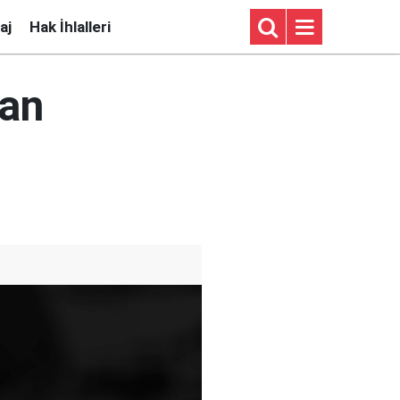
aj
Hak İhlalleri
dan