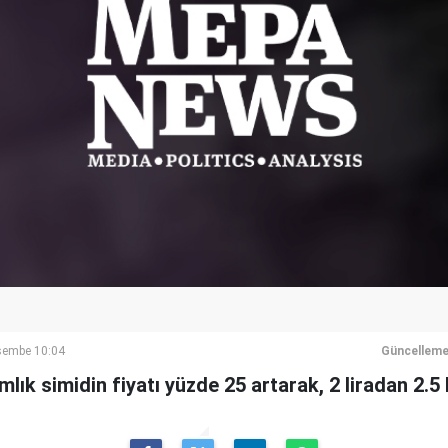
şembe 10:04
Güncelleme
lık simidin fiyatı yüzde 25 artarak, 2 liradan 2.5 