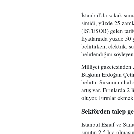
İstanbul’da sokak simi
simidi, yüzde 25 zamla
(İSTESOB) gelen tarifey
fiyatlarında yüzde 50’
belirtirken, elektrik, s
belirlendiğini söyleyen 
Milliyet gazetesinden 
Başkanı Erdoğan Çetin
belirtti. Susamın itha
artış var. Fırınlarda 2 l
oluyor. Fırınlar ekmek
Sektörden talep ge
İstanbul Esnaf ve San
simitin 2.5 lira olması