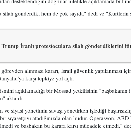
ından desteklendiğini doğrular nitelikte açıklamada bulun
 silah gönderdik, hem de çok sayıda" dedi ve "Kürtlerin s
Trump İranlı protestoculara silah gönderdiklerini itir
n görevden alınması kararı, İsrail güvenlik yapılanması i
yahu'ya karşı tepkiye yol açtı.
 ismini açıklamadığı bir Mossad yetkilisinin "başbakanın is
i" aktardı.
ve siyasi yönetimin savaşı yönetirken işlediği başarısızl
bir siyasetçiyi atadığınızda olan budur. Operasyon, ABD 
ilmedi ve başbakan bu karara karşı mücadele etmedi." dedi