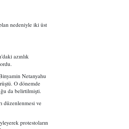
 plan nedeniyle iki üst
'daki azınlık
yordu.
ı Binyamin Netanyahu
örüştü. O dönemde
u da belirtilmişti.
arı düzenlenmesi ve
yleyerek protestoların