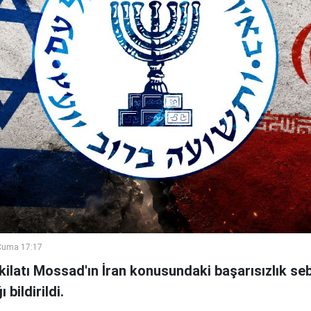
Cuma 17:17
şkilatı Mossad'ın İran konusundaki başarısızlık se
bildirildi.