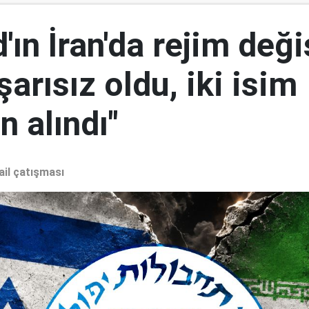
ın İran'da rejim deği
şarısız oldu, iki isim
 alındı"
ail çatışması