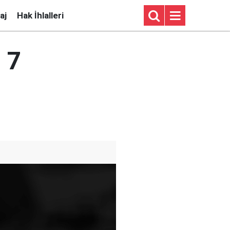
aj
Hak İhlalleri
: 7