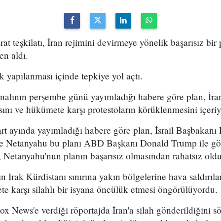
arat teşkilatı, İran rejimini devirmeye yönelik başarısız bir
en aldı.
k yapılanması içinde tepkiye yol açtı.
analının perşembe günü yayımladığı habere göre plan, İran
sını ve hükümete karşı protestoların körüklenmesini içeri
t ayında yayımladığı habere göre plan, İsrail Başbakan
 ve Netanyahu bu planı ABD Başkanı Donald Trump ile g
 Netanyahu'nun planın başarısız olmasından rahatsız olduğ
n Irak Kürdistanı sınırına yakın bölgelerine hava saldırıl
e karşı silahlı bir isyana öncülük etmesi öngörülüyordu.
x News'e verdiği röportajda İran'a silah gönderildiğini sö