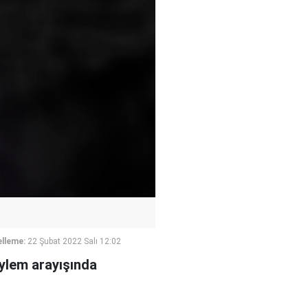
lleme:
22 Şubat 2022 Salı 12:02
"eylem arayışında