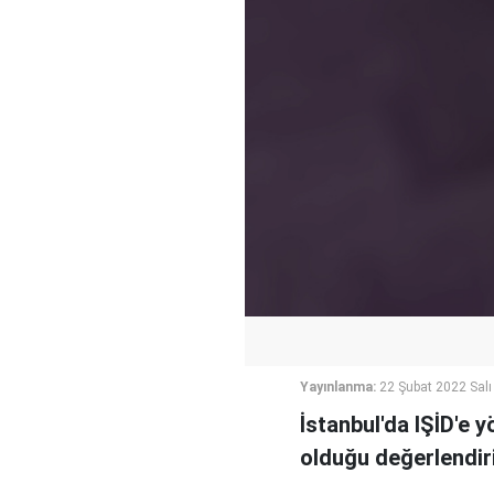
Yayınlanma:
22 Şubat 2022 Salı
İstanbul'da IŞİD'e y
olduğu değerlendiril