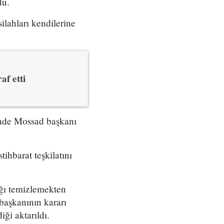
du.
ilahları kendilerine
af etti
çinde Mossad başkanı
tihbarat teşkilatını
ığı temizlemekten
başkanının kararı
ği aktarıldı.