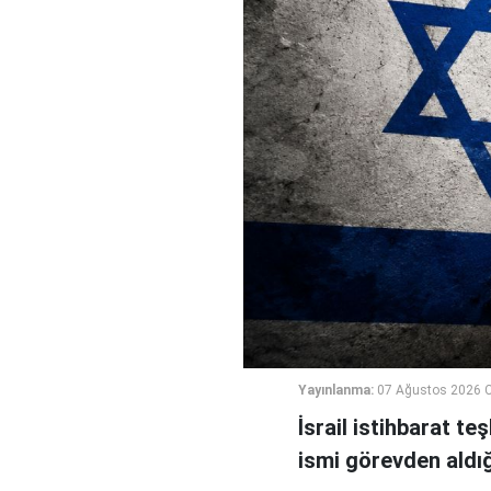
Yayınlanma:
07 Ağustos 2026 
İsrail istihbarat te
ismi görevden aldığı 