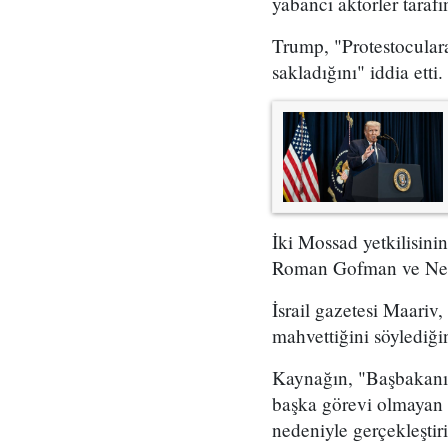
yabancı aktörler taraf
Trump, "Protestoculara
sakladığını" iddia etti.
İki Mossad yetkilisini
Roman Gofman ve Netan
İsrail gazetesi Maariv,
mahvettiğini söylediğin
Kaynağın, "Başbakanın 
başka görevi olmayan 
nedeniyle gerçekleştir