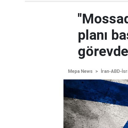
"Mossad'
planı ba
görevden
Mepa News
>
İran-ABD-İsr