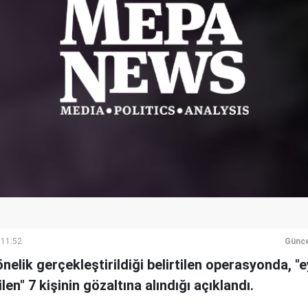
 11:52
Günce
önelik gerçekleştirildiği belirtilen operasyonda, 
en" 7 kişinin gözaltına alındığı açıklandı.