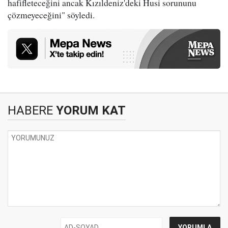
hafifleteceğini ancak Kızıldeniz'deki Husi sorununu
çözmeyeceğini" söyledi.
HABERE
YORUM KAT