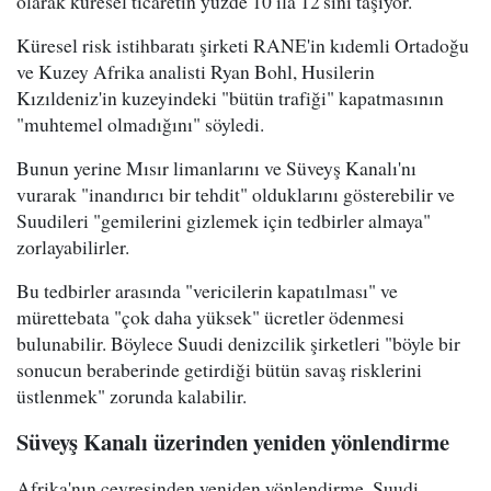
olarak küresel ticaretin yüzde 10 ila 12'sini taşıyor.
Küresel risk istihbaratı şirketi RANE'in kıdemli Ortadoğu
ve Kuzey Afrika analisti Ryan Bohl, Husilerin
Kızıldeniz'in kuzeyindeki "bütün trafiği" kapatmasının
"muhtemel olmadığını" söyledi.
Bunun yerine Mısır limanlarını ve Süveyş Kanalı'nı
vurarak "inandırıcı bir tehdit" olduklarını gösterebilir ve
Suudileri "gemilerini gizlemek için tedbirler almaya"
zorlayabilirler.
Bu tedbirler arasında "vericilerin kapatılması" ve
mürettebata "çok daha yüksek" ücretler ödenmesi
bulunabilir. Böylece Suudi denizcilik şirketleri "böyle bir
sonucun beraberinde getirdiği bütün savaş risklerini
üstlenmek" zorunda kalabilir.
Süveyş Kanalı üzerinden yeniden yönlendirme
Afrika'nın çevresinden yeniden yönlendirme, Suudi