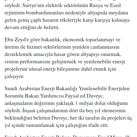
söyledi. Suriye'nin elektrik sektörünün Rusya ve Esed
rejiminin bombardımanları nedeniyle altyapıda meydana
gelen geniş çaplı hasarın etkileriyle karşı karşıya kalmaya
devam ettiğini de belirtti.
Ebu Zeyd'e göre bakanlık, ekonomik toparlanmayı ve
üretim ile hizmet sektörlerinin yeniden canlanmasını
desteklemek amacıyla hasar gören altyapıyı onarmak,
sistem performansını geliştirmek ve yenilenebilir enerji
projelerini ulusal enerji bileşimine dahil etmek için
çalışıyor.
Suudi Arabistan Enerji Bakanlığı Yenilenebilir Enerjiden
Sorumlu Bakan Yardımcısı Faysal ed Duveyc,
anlaşmaların değerinin yaklaşık 1 milyar dolar olduğunu
söyledi. İnşaat çalışmalarının dört ila beş yıl sürmesinin
beklendiğini belirten Duveyc, her iki tarafın da projeleri üç
yıl içinde tamamlamak için çalıştığını ifade etti.
Suudi Arabistan Enerji Bakanı Danışmanı Fuad Musa, ilk