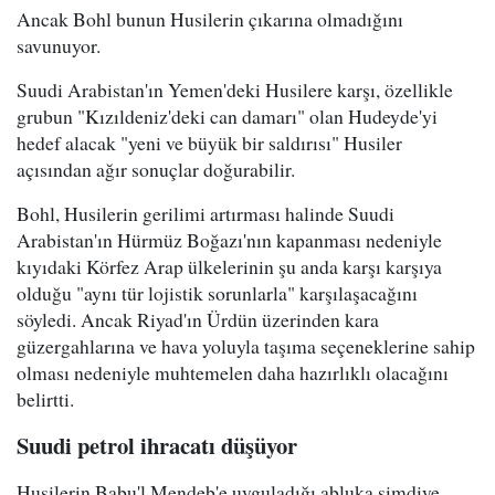
Ancak Bohl bunun Husilerin çıkarına olmadığını
savunuyor.
Suudi Arabistan'ın Yemen'deki Husilere karşı, özellikle
grubun "Kızıldeniz'deki can damarı" olan Hudeyde'yi
hedef alacak "yeni ve büyük bir saldırısı" Husiler
açısından ağır sonuçlar doğurabilir.
Bohl, Husilerin gerilimi artırması halinde Suudi
Arabistan'ın Hürmüz Boğazı'nın kapanması nedeniyle
kıyıdaki Körfez Arap ülkelerinin şu anda karşı karşıya
olduğu "aynı tür lojistik sorunlarla" karşılaşacağını
söyledi. Ancak Riyad'ın Ürdün üzerinden kara
güzergahlarına ve hava yoluyla taşıma seçeneklerine sahip
olması nedeniyle muhtemelen daha hazırlıklı olacağını
belirtti.
Suudi petrol ihracatı düşüyor
Husilerin Babu'l Mendeb'e uyguladığı abluka şimdiye