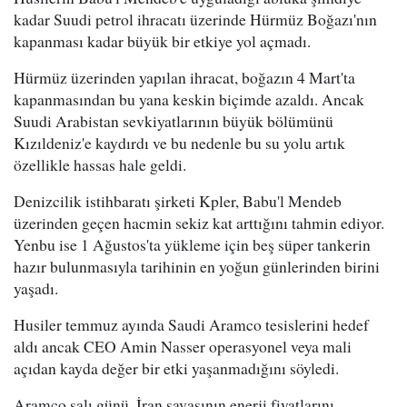
kadar Suudi petrol ihracatı üzerinde Hürmüz Boğazı'nın
kapanması kadar büyük bir etkiye yol açmadı.
Hürmüz üzerinden yapılan ihracat, boğazın 4 Mart'ta
kapanmasından bu yana keskin biçimde azaldı. Ancak
Suudi Arabistan sevkiyatlarının büyük bölümünü
Kızıldeniz'e kaydırdı ve bu nedenle bu su yolu artık
özellikle hassas hale geldi.
Denizcilik istihbaratı şirketi Kpler, Babu'l Mendeb
üzerinden geçen hacmin sekiz kat arttığını tahmin ediyor.
Yenbu ise 1 Ağustos'ta yükleme için beş süper tankerin
hazır bulunmasıyla tarihinin en yoğun günlerinden birini
yaşadı.
Husiler temmuz ayında Saudi Aramco tesislerini hedef
aldı ancak CEO Amin Nasser operasyonel veya mali
açıdan kayda değer bir etki yaşanmadığını söyledi.
Aramco salı günü, İran savaşının enerji fiyatlarını