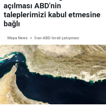
açılması ABD'nin
taleplerimizi kabul etmesine
bağlı
Mepa News
>
İran-ABD-İsrail çatışması