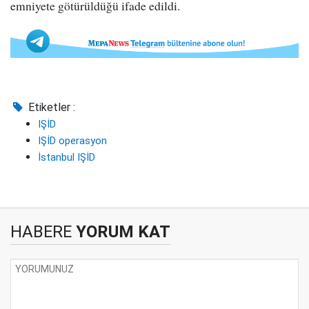
emniyete götürüldüğü ifade edildi.
Etiketler :
IŞİD
IŞİD operasyon
İstanbul IŞİD
HABERE
YORUM KAT