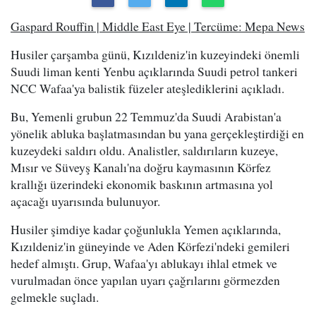
Gaspard Rouffin | Middle East Eye | Tercüme: Mepa News
Husiler çarşamba günü, Kızıldeniz'in kuzeyindeki önemli
Suudi liman kenti Yenbu açıklarında Suudi petrol tankeri
NCC Wafaa'ya balistik füzeler ateşlediklerini açıkladı.
Bu, Yemenli grubun 22 Temmuz'da Suudi Arabistan'a
yönelik abluka başlatmasından bu yana gerçekleştirdiği en
kuzeydeki saldırı oldu. Analistler, saldırıların kuzeye,
Mısır ve Süveyş Kanalı'na doğru kaymasının Körfez
krallığı üzerindeki ekonomik baskının artmasına yol
açacağı uyarısında bulunuyor.
Husiler şimdiye kadar çoğunlukla Yemen açıklarında,
Kızıldeniz'in güneyinde ve Aden Körfezi'ndeki gemileri
hedef almıştı. Grup, Wafaa'yı ablukayı ihlal etmek ve
vurulmadan önce yapılan uyarı çağrılarını görmezden
gelmekle suçladı.