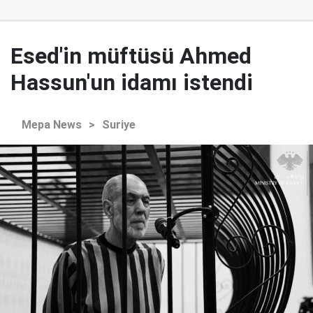
Esed'in müftüsü Ahmed
Hassun'un idamı istendi
Mepa News
>
Suriye