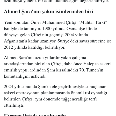
azaltmaya yönelik bir adım olabileceğini değerlendiriyor.
Ahmed Şara'nın yakın isimlerinden biri
Yeni komutan Ömer Muhammed Çiftçi, "Muhtar Türki"
ismiyle de tanınıyor. 1980 yılında Osmaniye ilinde
dünyaya gelen Çiftçi'nin geçmişi 2004 yılında
Afganistan'a kadar uzanıyor. Suriye'deki savaş sürecine ise
2012 yılında katıldığı belirtiliyor.
Ahmed Şara'nın uzun yıllardır yakın çalışma
arkadaşlarından biri olan Çiftçi, daha önce Halep'te askeri
emirlik yaptı, ardından Şam kırsalındaki 70. Tümen'in
komutanlığını üstlendi.
2024 yılı sonunda Şam'ın ele geçirilmesiyle sonuçlanan
askeri operasyonun planlanmasında önemli rol oynadığı
belirtilen Çiftçi, aynı dönemde tuğgeneralliğe terfi
ettirilmişti.
Kırmızı listede yer alıyordu