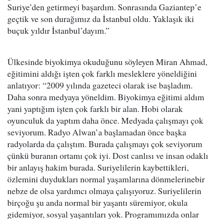
Suriye’den getirmeyi başardım. Sonrasında Gaziantep’e
geçtik ve son durağımız da İstanbul oldu. Yaklaşık iki
buçuk yıldır İstanbul’dayım.”
Ülkesinde biyokimya okuduğunu söyleyen Miran Ahmad,
eğitimini aldığı işten çok farklı mesleklere yöneldiğini
anlatıyor: “2009 yılında gazeteci olarak ise başladım.
Daha sonra medyaya yöneldim. Biyokimya eğitimi aldım
yani yaptığım işten çok farklı bir alan. Hobi olarak
oyunculuk da yaptım daha önce. Medyada çalışmayı çok
seviyorum. Radyo Alwan’a başlamadan önce başka
radyolarda da çalıştım. Burada çalışmayı çok seviyorum
çünkü buranın ortamı çok iyi. Dost canlısı ve insan odaklı
bir anlayış hakim burada. Suriyelilerin kaybettikleri,
özlemini duydukları normal yaşamlarına dönmelerinebir
nebze de olsa yardımcı olmaya çalışıyoruz. Suriyelilerin
birçoğu şu anda normal bir yaşantı süremiyor, okula
gidemiyor, sosyal yaşantıları yok. Programımızda onlar