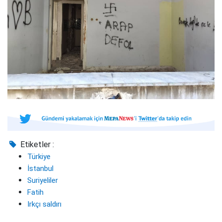
Etiketler :
Türkiye
İstanbul
Suriyeliler
Fatih
Irkçı saldırı