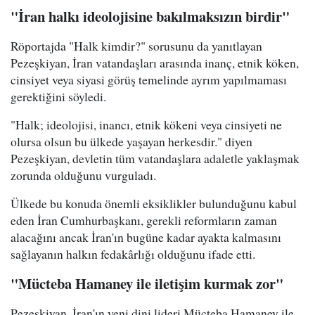
"İran halkı ideolojisine bakılmaksızın birdir"
Röportajda "Halk kimdir?" sorusunu da yanıtlayan
Pezeşkiyan, İran vatandaşları arasında inanç, etnik köken,
cinsiyet veya siyasi görüş temelinde ayrım yapılmaması
gerektiğini söyledi.
"Halk; ideolojisi, inancı, etnik kökeni veya cinsiyeti ne
olursa olsun bu ülkede yaşayan herkesdir." diyen
Pezeşkiyan, devletin tüm vatandaşlara adaletle yaklaşmak
zorunda olduğunu vurguladı.
Ülkede bu konuda önemli eksiklikler bulunduğunu kabul
eden İran Cumhurbaşkanı, gerekli reformların zaman
alacağını ancak İran'ın bugüne kadar ayakta kalmasını
sağlayanın halkın fedakârlığı olduğunu ifade etti.
"Mücteba Hamaney ile iletişim kurmak zor"
Pezeşkiyan, İran'ın yeni dini lideri Mücteba Hamaney ile