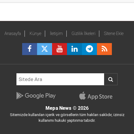
Anasayfa
Künye
İletişim
Gizlilik İlkeleri
Sitene Ekle
Mepa News
© 2026
Sitemizde kullanılan içerik ve görsellerin tüm hakları saklıdır, izinsiz
kullanımı hukuki yaptırıma tabidir.