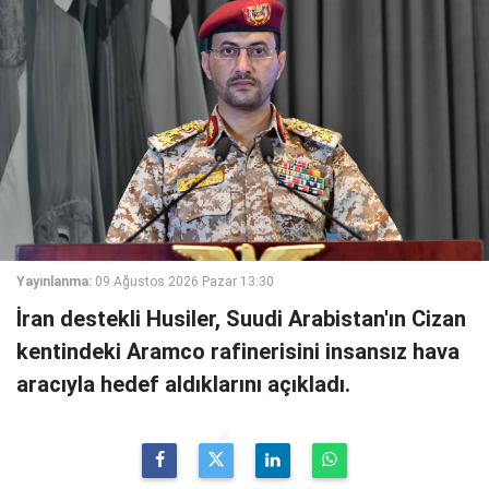
Yayınlanma:
09 Ağustos 2026 Pazar 13:30
İran destekli Husiler, Suudi Arabistan'ın Cizan
kentindeki Aramco rafinerisini insansız hava
aracıyla hedef aldıklarını açıkladı.