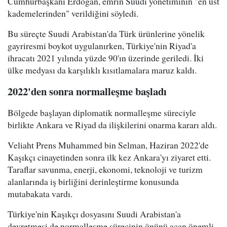
Cumhurbaşkanı Erdoğan, emrin Suudi yönetiminin "en üst
kademelerinden" verildiğini söyledi.
Bu süreçte Suudi Arabistan'da Türk ürünlerine yönelik
gayriresmi boykot uygulanırken, Türkiye'nin Riyad'a
ihracatı 2021 yılında yüzde 90'ın üzerinde geriledi. İki
ülke medyası da karşılıklı kısıtlamalara maruz kaldı.
2022'den sonra normalleşme başladı
Bölgede başlayan diplomatik normalleşme süreciyle
birlikte Ankara ve Riyad da ilişkilerini onarma kararı aldı.
Veliaht Prens Muhammed bin Selman, Haziran 2022'de
Kaşıkçı cinayetinden sonra ilk kez Ankara'yı ziyaret etti.
Taraflar savunma, enerji, ekonomi, teknoloji ve turizm
alanlarında iş birliğini derinleştirme konusunda
mutabakata vardı.
Türkiye'nin Kaşıkçı dosyasını Suudi Arabistan'a
devretmesi de normalleşme sürecinin önünü açan önemli