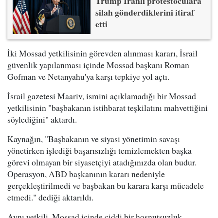
Trump İranlı protestoculara
silah gönderdiklerini itiraf
etti
İki Mossad yetkilisinin görevden alınması kararı, İsrail
güvenlik yapılanması içinde Mossad başkanı Roman
Gofman ve Netanyahu'ya karşı tepkiye yol açtı.
İsrail gazetesi Maariv, ismini açıklamadığı bir Mossad
yetkilisinin "başbakanın istihbarat teşkilatını mahvettiğini
söylediğini" aktardı.
Kaynağın, "Başbakanın ve siyasi yönetimin savaşı
yönetirken işlediği başarısızlığı temizlemekten başka
görevi olmayan bir siyasetçiyi atadığınızda olan budur.
Operasyon, ABD başkanının kararı nedeniyle
gerçekleştirilmedi ve başbakan bu karara karşı mücadele
etmedi." dediği aktarıldı.
Aynı yetkili, Mossad içinde ciddi bir hoşnutsuzluk