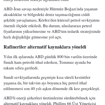
ABD-İran savaşı nedeniyle Hürmüz Boğazı'nda yaşanan
aksaklıklar ve bölgedeki deniz taşımacılığının ciddi
şekilde yavaşlaması, Körfez'den küresel petrol sevkiyatını
önemli ölçüde etkiledi. Bu durum, uluslararası petrol
fiyatlarının yükselmesine ve ABD'nin tedarik stratejisinde
hızlı değişikliğe gitmesine yol açtı.
Rafineriler alternatif kaynaklara yöneldi
Yılın ilk aylarında ABD günlük 800 bin varilin üzerinde
Suudi ham petrolü ithal ederken, Temmuz ayında bu
rakam sıfıra geriledi.
Suudi sevkiyatlarında geçmişte kısa süreli kesintiler
yaşansa da, bir takvim ayı boyunca hiç petrol ithal
edilmemesi son 40 yılı aşkın dönemde ilk kez gerçekleşti.
ABD'li enerji şirketleri üretimlerini sürdürebilmek için
alternatif kaynaklara yöneldi. Phillips 66 Üst Yöneticisi