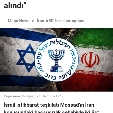
alındı"
Mepa News
>
İran-ABD-İsrail çatışması
Yayınlanma:
07 Ağustos 2026 Cuma 17:17
İsrail istihbarat teşkilatı Mossad'ın İran
konusundaki başarısızlık sebebiyle iki üst