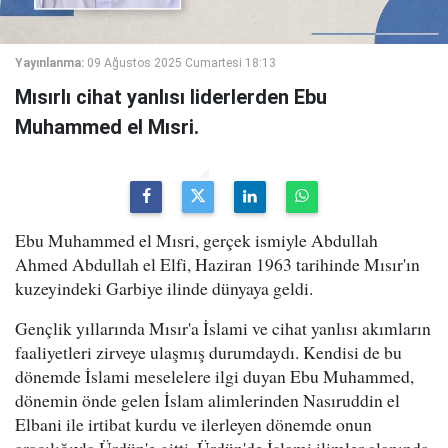
Yayınlanma:
09 Ağustos 2025 Cumartesi 18:13
Mısırlı cihat yanlısı liderlerden Ebu
Muhammed el Mısri.
Ebu Muhammed el Mısri, gerçek ismiyle Abdullah
Ahmed Abdullah el Elfi, Haziran 1963 tarihinde Mısır'ın
kuzeyindeki Garbiye ilinde dünyaya geldi.
Gençlik yıllarında Mısır'a İslami ve cihat yanlısı akımların
faaliyetleri zirveye ulaşmış durumdaydı. Kendisi de bu
dönemde İslami meselelere ilgi duyan Ebu Muhammed,
dönemin önde gelen İslam alimlerinden Nasıruddin el
Elbani ile irtibat kurdu ve ilerleyen dönemde onun
aracılığıyla Ürdün'e gitti. Ürdün'de İslami ilimler alanında