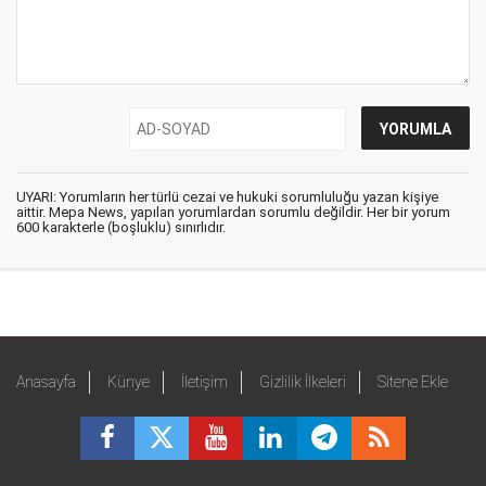
UYARI: Yorumların her türlü cezai ve hukuki sorumluluğu yazan kişiye
aittir. Mepa News, yapılan yorumlardan sorumlu değildir. Her bir yorum
600 karakterle (boşluklu) sınırlıdır.
Anasayfa
Künye
İletişim
Gizlilik İlkeleri
Sitene Ekle