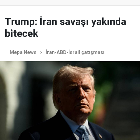
Trump: İran savaşı yakında
bitecek
Mepa News
>
İran-ABD-İsrail çatışması