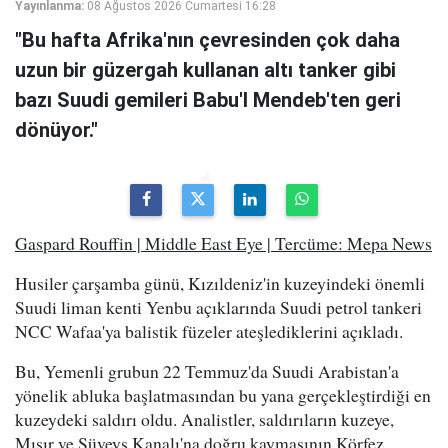
Yayınlanma:
08 Ağustos 2026 Cumartesi 16:28
"Bu hafta Afrika'nın çevresinden çok daha
uzun bir güzergah kullanan altı tanker gibi
bazı Suudi gemileri Babu'l Mendeb'ten geri
dönüyor."
Gaspard Rouffin | Middle East Eye | Tercüme: Mepa News
Husiler çarşamba günü, Kızıldeniz'in kuzeyindeki önemli
Suudi liman kenti Yenbu açıklarında Suudi petrol tankeri
NCC Wafaa'ya balistik füzeler ateşlediklerini açıkladı.
Bu, Yemenli grubun 22 Temmuz'da Suudi Arabistan'a
yönelik abluka başlatmasından bu yana gerçekleştirdiği en
kuzeydeki saldırı oldu. Analistler, saldırıların kuzeye,
Mısır ve Süveyş Kanalı'na doğru kaymasının Körfez