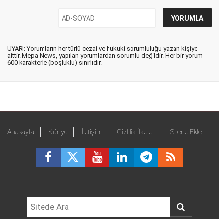
UYARI: Yorumların her türlü cezai ve hukuki sorumluluğu yazan kişiye
aittir. Mepa News, yapılan yorumlardan sorumlu değildir. Her bir yorum
600 karakterle (boşluklu) sınırlıdır.
Anasayfa
Künye
İletişim
Gizlilik İlkeleri
Sitene Ekle