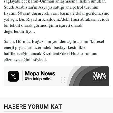
sağlayabilecek İran-Umman anlaşmasına ilişkin umutlar,
Suudi Arabistan'ın Asya'ya sattığı ana petrol türünün
fiyatını 50 sent düşürerek varil başına 2 dolar gerilemesine
yol açtı. Bu, Riyad'ın Kızıldeniz'deki Husi ablukasını ciddi
bir tehdit olarak görmediğinin işareti olarak
değerlendiriliyor.
Salah, Hürmüz Boğazı'nın yeniden açılmasının "küresel
enerji piyasaları üzerindeki baskıyı kesinlikle
hafifleteceğini ancak Kızıldeniz'deki Husi sorununu
çözmeyeceğini" söyledi.
HABERE
YORUM KAT