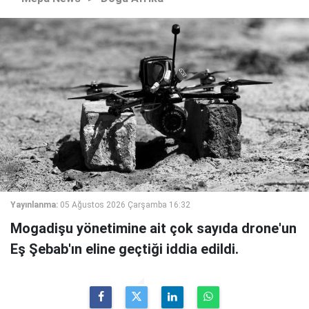
Yayınlanma:
05 Ağustos 2026 Çarşamba 16:32
Mogadişu yönetimine ait çok sayıda drone'un
Eş Şebab'ın eline geçtiği iddia edildi.