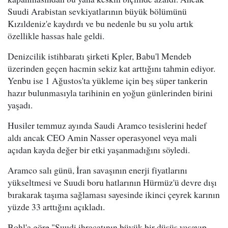
Suudi Arabistan sevkiyatlarının büyük bölümünü
Kızıldeniz'e kaydırdı ve bu nedenle bu su yolu artık
özellikle hassas hale geldi.
Denizcilik istihbaratı şirketi Kpler, Babu'l Mendeb
üzerinden geçen hacmin sekiz kat arttığını tahmin ediyor.
Yenbu ise 1 Ağustos'ta yükleme için beş süper tankerin
hazır bulunmasıyla tarihinin en yoğun günlerinden birini
yaşadı.
Husiler temmuz ayında Saudi Aramco tesislerini hedef
aldı ancak CEO Amin Nasser operasyonel veya mali
açıdan kayda değer bir etki yaşanmadığını söyledi.
Aramco salı günü, İran savaşının enerji fiyatlarını
yükseltmesi ve Suudi boru hatlarının Hürmüz'ü devre dışı
bırakarak taşıma sağlaması sayesinde ikinci çeyrek karının
yüzde 33 arttığını açıkladı.
Bohl'a göre "Suudi ihracatının büyük bir düşüş yaşayıp