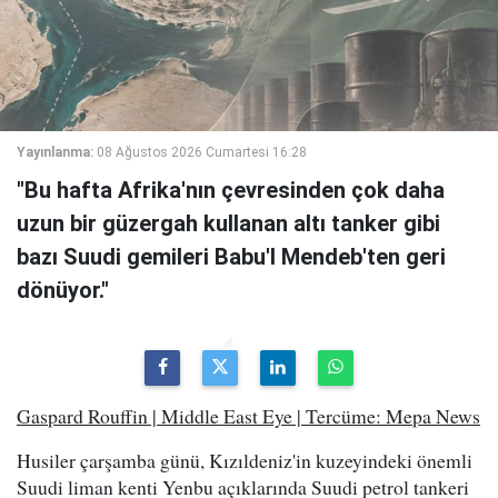
Yayınlanma:
08 Ağustos 2026 Cumartesi 16:28
"Bu hafta Afrika'nın çevresinden çok daha
uzun bir güzergah kullanan altı tanker gibi
bazı Suudi gemileri Babu'l Mendeb'ten geri
dönüyor."
Gaspard Rouffin | Middle East Eye | Tercüme: Mepa News
Husiler çarşamba günü, Kızıldeniz'in kuzeyindeki önemli
Suudi liman kenti Yenbu açıklarında Suudi petrol tankeri