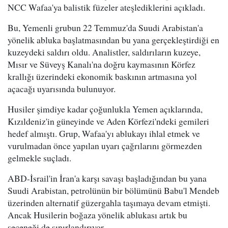
NCC Wafaa'ya balistik füzeler ateşlediklerini açıkladı.
Bu, Yemenli grubun 22 Temmuz'da Suudi Arabistan'a
yönelik abluka başlatmasından bu yana gerçekleştirdiği en
kuzeydeki saldırı oldu. Analistler, saldırıların kuzeye,
Mısır ve Süveyş Kanalı'na doğru kaymasının Körfez
krallığı üzerindeki ekonomik baskının artmasına yol
açacağı uyarısında bulunuyor.
Husiler şimdiye kadar çoğunlukla Yemen açıklarında,
Kızıldeniz'in güneyinde ve Aden Körfezi'ndeki gemileri
hedef almıştı. Grup, Wafaa'yı ablukayı ihlal etmek ve
vurulmadan önce yapılan uyarı çağrılarını görmezden
gelmekle suçladı.
ABD-İsrail'in İran'a karşı savaşı başladığından bu yana
Suudi Arabistan, petrolünün bir bölümünü Babu'l Mendeb
üzerinden alternatif güzergahla taşımaya devam etmişti.
Ancak Husilerin boğaza yönelik ablukası artık bu
seçeneği de sınırlandırıyor.