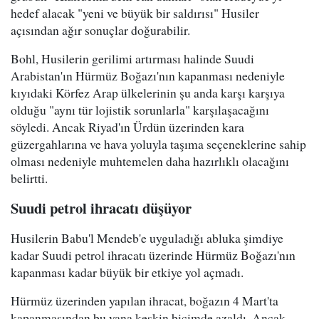
hedef alacak "yeni ve büyük bir saldırısı" Husiler
açısından ağır sonuçlar doğurabilir.
Bohl, Husilerin gerilimi artırması halinde Suudi
Arabistan'ın Hürmüz Boğazı'nın kapanması nedeniyle
kıyıdaki Körfez Arap ülkelerinin şu anda karşı karşıya
olduğu "aynı tür lojistik sorunlarla" karşılaşacağını
söyledi. Ancak Riyad'ın Ürdün üzerinden kara
güzergahlarına ve hava yoluyla taşıma seçeneklerine sahip
olması nedeniyle muhtemelen daha hazırlıklı olacağını
belirtti.
Suudi petrol ihracatı düşüyor
Husilerin Babu'l Mendeb'e uyguladığı abluka şimdiye
kadar Suudi petrol ihracatı üzerinde Hürmüz Boğazı'nın
kapanması kadar büyük bir etkiye yol açmadı.
Hürmüz üzerinden yapılan ihracat, boğazın 4 Mart'ta
kapanmasından bu yana keskin biçimde azaldı. Ancak