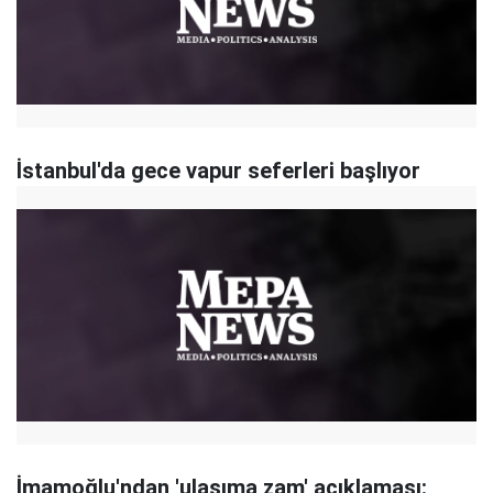
İstanbul'da gece vapur seferleri başlıyor
İmamoğlu'ndan 'ulaşıma zam' açıklaması: