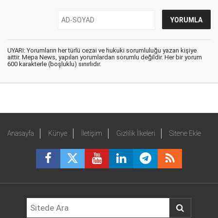
UYARI: Yorumların her türlü cezai ve hukuki sorumluluğu yazan kişiye
aittir. Mepa News, yapılan yorumlardan sorumlu değildir. Her bir yorum
600 karakterle (boşluklu) sınırlıdır.
Anasayfa
Künye
İletişim
Gizlilik İlkeleri
Sitene Ekle