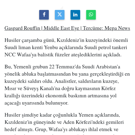
Gaspard Rouffin | Middle East Eye | Tercüme: Mepa News
Husiler çarşamba günü, Kızıldeniz'in kuzeyindeki önemli
Suudi liman kenti Yenbu açıklarında Suudi petrol tankeri
NCC Wafaa'ya balistik füzeler ateşlediklerini açıkladı.
Bu, Yemenli grubun 22 Temmuz'da Suudi Arabistan'a
yönelik abluka başlatmasından bu yana gerçekleştirdiği en
kuzeydeki saldırı oldu. Analistler, saldırıların kuzeye,
Mısır ve Süveyş Kanalı'na doğru kaymasının Körfez
krallığı üzerindeki ekonomik baskının artmasına yol
açacağı uyarısında bulunuyor.
Husiler şimdiye kadar çoğunlukla Yemen açıklarında,
Kızıldeniz'in güneyinde ve Aden Körfezi'ndeki gemileri
hedef almıştı. Grup, Wafaa'yı ablukayı ihlal etmek ve