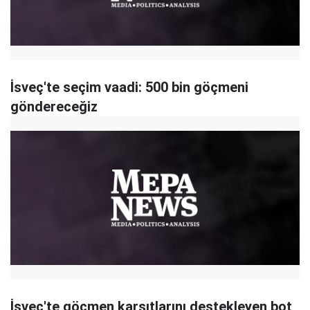
İsveç'te seçim vaadi: 500 bin göçmeni
göndereceğiz
İsveç'te göçmen karşıtlarını destekleyen bot