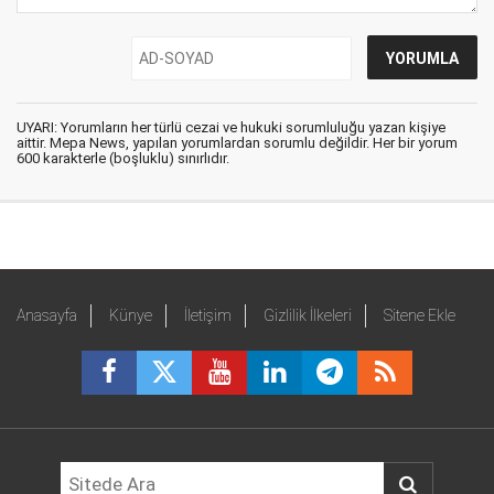
UYARI: Yorumların her türlü cezai ve hukuki sorumluluğu yazan kişiye
aittir. Mepa News, yapılan yorumlardan sorumlu değildir. Her bir yorum
600 karakterle (boşluklu) sınırlıdır.
Anasayfa
Künye
İletişim
Gizlilik İlkeleri
Sitene Ekle