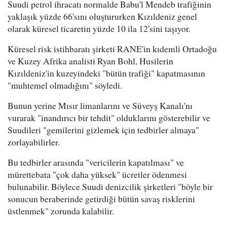
Suudi petrol ihracatı normalde Babu'l Mendeb trafiğinin
yaklaşık yüzde 66'sını oluştururken Kızıldeniz genel
olarak küresel ticaretin yüzde 10 ila 12'sini taşıyor.
Küresel risk istihbaratı şirketi RANE'in kıdemli Ortadoğu
ve Kuzey Afrika analisti Ryan Bohl, Husilerin
Kızıldeniz'in kuzeyindeki "bütün trafiği" kapatmasının
"muhtemel olmadığını" söyledi.
Bunun yerine Mısır limanlarını ve Süveyş Kanalı'nı
vurarak "inandırıcı bir tehdit" olduklarını gösterebilir ve
Suudileri "gemilerini gizlemek için tedbirler almaya"
zorlayabilirler.
Bu tedbirler arasında "vericilerin kapatılması" ve
mürettebata "çok daha yüksek" ücretler ödenmesi
bulunabilir. Böylece Suudi denizcilik şirketleri "böyle bir
sonucun beraberinde getirdiği bütün savaş risklerini
üstlenmek" zorunda kalabilir.