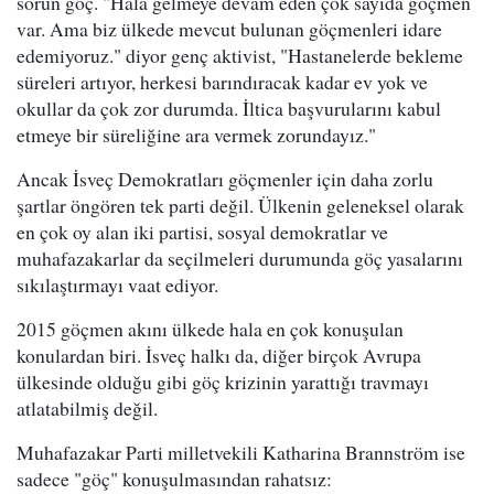
sorun göç. "Hala gelmeye devam eden çok sayıda göçmen
var. Ama biz ülkede mevcut bulunan göçmenleri idare
edemiyoruz." diyor genç aktivist, "Hastanelerde bekleme
süreleri artıyor, herkesi barındıracak kadar ev yok ve
okullar da çok zor durumda. İltica başvurularını kabul
etmeye bir süreliğine ara vermek zorundayız."
Ancak İsveç Demokratları göçmenler için daha zorlu
şartlar öngören tek parti değil. Ülkenin geleneksel olarak
en çok oy alan iki partisi, sosyal demokratlar ve
muhafazakarlar da seçilmeleri durumunda göç yasalarını
sıkılaştırmayı vaat ediyor.
2015 göçmen akını ülkede hala en çok konuşulan
konulardan biri. İsveç halkı da, diğer birçok Avrupa
ülkesinde olduğu gibi göç krizinin yarattığı travmayı
atlatabilmiş değil.
Muhafazakar Parti milletvekili Katharina Brannström ise
sadece "göç" konuşulmasından rahatsız: