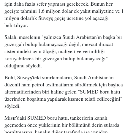
için daha fazla sefer yapması gerekecek. Bunun her
geçişte tahmini 1.6 milyon dolar ek yakıt maliyetine ve 1
milyon dolarlık Süveyş geçiş ücretine yol açacağı
belirtiliyor.
Salah, meselenin "yalnızca Suudi Arabistan'ın başka bir
güzergah bulup bulamayacağı değil, mevcut ihracat
sistemindeki aynı ölçeği, maliyeti ve verimliliği
koruyabilecek bir güzergah bulup bulamayacağı"
olduğunu söyledi.
Bohl, Süveyş'teki sınırlamaların, Suudi Arabistan'ın
düzenli ham petrol teslimatlarını sürdürmek için başlıca
alternatiflerinden biri haline gelen "SUMED boru hattı
üzerinden boşaltma yapılarak kısmen telafi edileceğini"
söyledi.
Mısır'daki SUMED boru hattı, tankerlerin kanalı
geçmeden önce yüklerinin bir bölümünü derin sularda
boşaltmasına, kanalın diğer tarafında ise yeniden