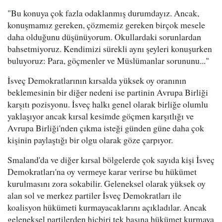
"Bu konuya çok fazla odaklanmış durumdayız. Ancak,
konuşmamız gereken, çözmemiz gereken birçok mesele
daha olduğunu düşünüyorum. Okullardaki sorunlardan
bahsetmiyoruz. Kendimizi sürekli aynı şeyleri konuşurken
buluyoruz: Para, göçmenler ve Müslümanlar sorununu..."
İsveç Demokratlarının kırsalda yüksek oy oranının
beklemesinin bir diğer nedeni ise partinin Avrupa Birliği
karşıtı pozisyonu. İsveç halkı genel olarak birliğe olumlu
yaklaşıyor ancak kırsal kesimde göçmen karşıtlığı ve
Avrupa Birliği'nden çıkma isteği günden güne daha çok
kişinin paylaştığı bir olgu olarak göze çarpıyor.
Smaland'da ve diğer kırsal bölgelerde çok sayıda kişi İsveç
Demokratları'na oy vermeye karar verirse bu hükümet
kurulmasını zora sokabilir. Geleneksel olarak yüksek oy
alan sol ve merkez partiler İsveç Demokratları ile
koalisyon hükümeti kurmayacaklarını açıkladılar. Ancak
geleneksel partilerden hiçbiri tek başına hükümet kurmaya