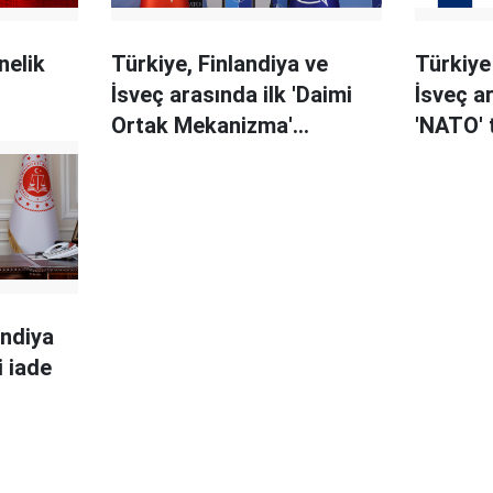
nelik
Türkiye, Finlandiya ve
Türkiye 
İsveç arasında ilk 'Daimi
İsveç a
Ortak Mekanizma'
'NATO' 
toplantısı
andiya
i iade