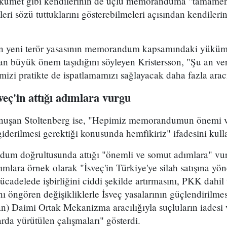
ükümet gibi kendilerinin de üçlü memoranduma "tamamen 
eri sözü tuttuklarını gösterebilmeleri açısından kendileri
ren yeni terör yasasının memorandum kapsamındaki yüküml
ndan büyük önem taşıdığını söyleyen Kristersson, "Şu an 
ğimizi pratikte de ispatlamamızı sağlayacak daha fazla arac
veç'in attığı adımlara vurgu
konuşan Stoltenberg ise, "Hepimiz memorandumun önemi v
giderilmesi gerektiği konusunda hemfikiriz" ifadesini kull
ndum doğrultusunda attığı "önemli ve somut adımlara" 
mlara örnek olarak "İsveç'in Türkiye'ye silah satışına yön
ücadelede işbirliğini ciddi şekilde artırmasını, PKK dahil 
ı öngören değişikliklerle İsveç yasalarının güçlendirilmes
 Daimi Ortak Mekanizma aracılığıyla suçluların iadesi 
rda yürütülen çalışmaları" gösterdi.