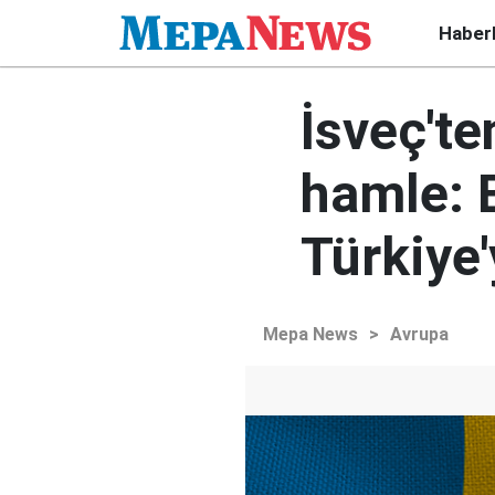
Haber
İsveç'te
hamle: 
Türkiye'
Mepa News
>
Avrupa