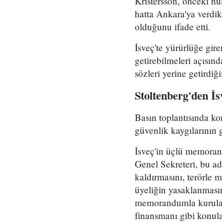
Kristersson, önceki h
hatta Ankara'ya verdikl
olduğunu ifade etti.
İsveç'te yürürlüğe gi
getirebilmeleri açısı
sözleri yerine getirdi
Stoltenberg'den İs
Basın toplantısında 
güvenlik kaygılarının 
İsveç'in üçlü memora
Genel Sekreteri, bu adı
kaldırmasını, terörle m
üyeliğin yasaklanmasın
memorandumla kurulan)
finansmanı gibi konula