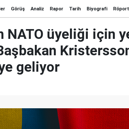
ler
Görüş
Analiz
Rapor
Tarih
Biyografi
Röport
n NATO üyeliği için y
Başbakan Kristersso
ye geliyor