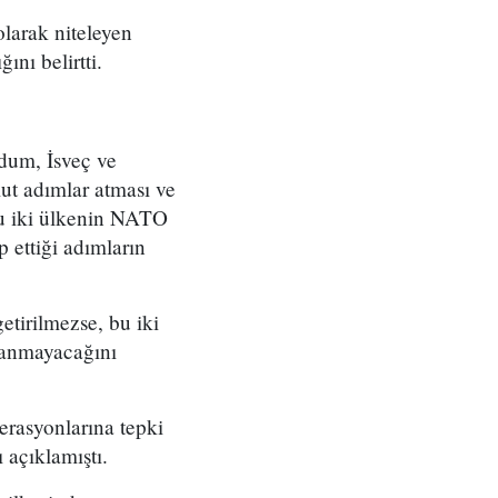
olarak niteleyen
nı belirtti.
dum, İsveç ve
ut adımlar atması ve
bu iki ülkenin NATO
 ettiği adımların
etirilmezse, bu iki
lanmayacağını
erasyonlarına tepki
 açıklamıştı.