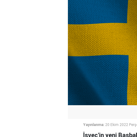
Yayınlanma:
20 Ekim 2022 Perş
İsveç'in yeni Başba