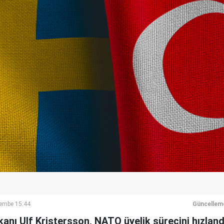
embe 15:44
Güncellem
kanı Ulf Kristersson, NATO üyelik sürecini hızland