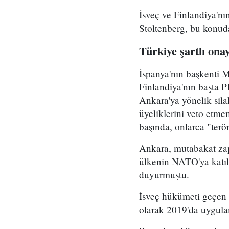
İsveç ve Finlandiya'nı
Stoltenberg, bu konuda
Türkiye şartlı ona
İspanya'nın başkenti 
Finlandiya'nın başta 
Ankara'ya yönelik sila
üyeliklerini veto etme
başında, onlarca "terör
Ankara, mutabakat zapt
ülkenin NATO'ya katıl
duyurmuştu.
İsveç hükümeti geçen 
olarak 2019'da uygulam