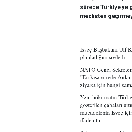
sürede Türkiye'ye gi
meclisten geçirmeye
İsveç Başbakanı Ulf K
planladığını söyledi.
NATO Genel Sekreteri J
"En kısa sürede Ankara
ziyaret için hangi zam
Yeni hükümetin Türki
gösterilen çabaları ar
mücadelenin İsveç için
ifade etti.