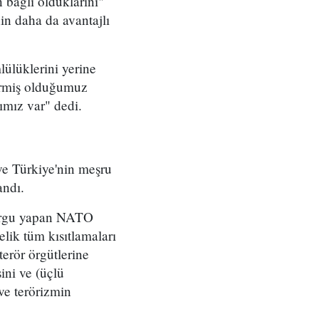
bağlı olduklarını"
nin daha da avantajlı
ülüklerini yerine
vermiş olduğumuz
ımız var" dedi.
e Türkiye'nin meşru
andı.
vurgu yapan NATO
elik tüm kısıtlamaları
terör örgütlerine
ini ve (üçlü
ve terörizmin