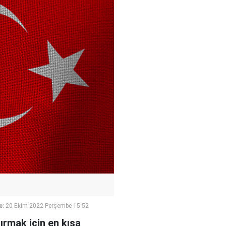
e:
20 Ekim 2022 Perşembe 15:52
ırmak için en kısa