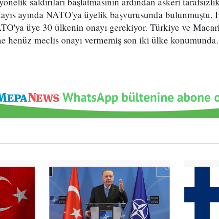
önelik saldırıları başlatmasının ardından askeri tarafsızl
Mayıs ayında NATO'ya üyelik başvurusunda bulunmuştu. Fi
ATO'ya üye 30 ülkenin onayı gerekiyor. Türkiye ve Macari
ine henüz meclis onayı vermemiş son iki ülke konumunda.