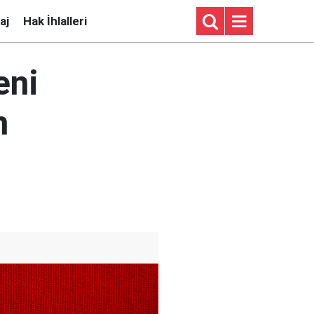
aj
Hak İhlalleri
eni
n