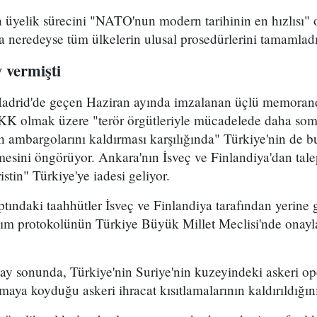
n üyelik sürecini "NATO'nun modern tarihinin en hızlısı" 
 neredeyse tüm ülkelerin ulusal prosedürlerini tamamladığı
y vermişti
Madrid'de geçen Haziran ayında imzalanan üçlü memoran
PKK olmak üzere "terör örgütleriyle mücadelede daha som
h ambargolarını kaldırması karşılığında" Türkiye'nin de 
mesini öngörüyor. Ankara'nın İsveç ve Finlandiya'dan talep
istin" Türkiye'ye iadesi geliyor.
ındaki taahhütler İsveç ve Finlandiya tarafından yerine g
ım protokolünün Türkiye Büyük Millet Meclisi'nde onay
ay sonunda, Türkiye'nin Suriye'nin kuzeyindeki askeri op
aya koyduğu askeri ihracat kısıtlamalarının kaldırıldığını