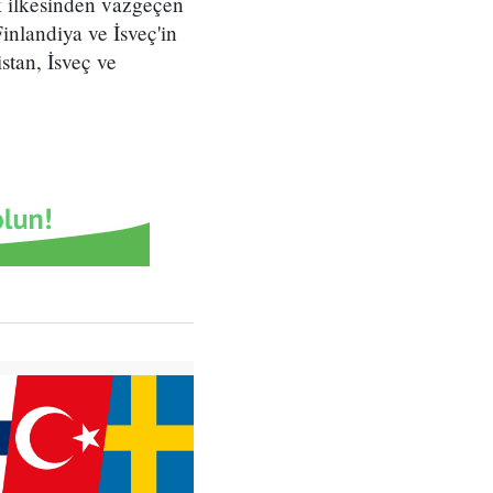
ık ilkesinden vazgeçen
nlandiya ve İsveç'in
stan, İsveç ve