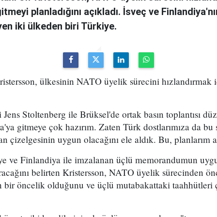
tmeyi planladığını açıkladı. İsveç ve Finlandiya'nın
n iki ülkeden biri Türkiye.
ristersson, ülkesinin NATO üyelik sürecini hızlandırmak 
ens Stoltenberg ile Brüksel'de ortak basın toplantısı düz
'ya gitmeye çok hazırım. Zaten Türk dostlarımıza da bu s
an çizelgesinin uygun olacağını ele aldık. Bu, planlarım a
ye ve Finlandiya ile imzalanan üçlü memorandumun uygu
tıracağını belirten Kristersson, NATO üyelik sürecinden ön
 bir öncelik olduğunu ve üçlü mutabakattaki taahhütleri ç