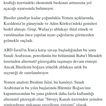
krallığı üzerindeki ekonomik baskının artmasına yol
açacağı uyarısında bulunuyor.
Husiler şimdiye kadar çoğunlukla Yemen açıklarında,
Kızıldeniz'in güneyinde ve Aden Körfezi'ndeki gemileri
hedef almıştı. Grup, Wafaa'yı ablukayı ihlal etmek ve
vurulmadan önce yapılan uyarı çağrılarını görmezden
gelmekle suçladı.
ABD-İsrail'in İran'a karşı savaşı başladığından bu yana
Suudi Arabistan, petrolünün bir bölümünü Babu'l Mendeb
üzerinden alternatif güzergahla taşımaya devam etmişti.
Ancak Husilerin boğaza yönelik ablukası artık bu
seçeneği de sınırlandırıyor.
Yemen analisti Ibrahim Jalal, bu hamleyi, Suudi
Arabistan'ın bu yılın başlarında Hürmüz Boğazı'nın
kapanmasından bu yana giderek daha fazla kullandığı
alternatif güzergah olan "Süveyş Kanalı üzerinden yeniden
yönlendirme imkanını engelleme girişimi" olarak