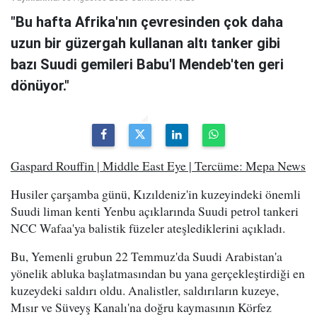
"Bu hafta Afrika'nın çevresinden çok daha
uzun bir güzergah kullanan altı tanker gibi
bazı Suudi gemileri Babu'l Mendeb'ten geri
dönüyor."
Gaspard Rouffin | Middle East Eye | Tercüme: Mepa News
Husiler çarşamba günü, Kızıldeniz'in kuzeyindeki önemli
Suudi liman kenti Yenbu açıklarında Suudi petrol tankeri
NCC Wafaa'ya balistik füzeler ateşlediklerini açıkladı.
Bu, Yemenli grubun 22 Temmuz'da Suudi Arabistan'a
yönelik abluka başlatmasından bu yana gerçekleştirdiği en
kuzeydeki saldırı oldu. Analistler, saldırıların kuzeye,
Mısır ve Süveyş Kanalı'na doğru kaymasının Körfez