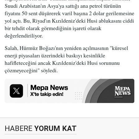
Suudi Arabistan'ın Asya'ya sattığı ana petrol türünün
fiyatını 50 sent düşürerek varil başına 2 dolar gerilemesine
yol açtı. Bu, Riyad'ın Kızıldeniz'deki Husi ablukasını ciddi
bir tehdit olarak görmediğinin işareti olarak
değerlendiriliyor.
Salah, Hürmüz Boğazı'nın yeniden açılmasının "küresel
enerji piyasaları üzerindeki baskıyı kesinlikle
hafifleteceğini ancak Kızıldeniz'deki Husi sorununu
çözmeyeceğini" söyledi.
HABERE
YORUM KAT