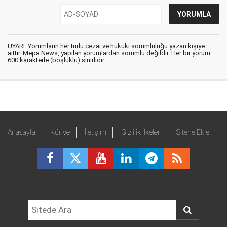
UYARI: Yorumların her türlü cezai ve hukuki sorumluluğu yazan kişiye
aittir. Mepa News, yapılan yorumlardan sorumlu değildir. Her bir yorum
600 karakterle (boşluklu) sınırlıdır.
Anasayfa
Künye
İletişim
Gizlilik İlkeleri
Sitene Ekle