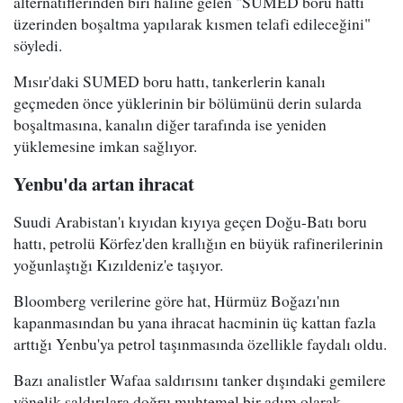
alternatiflerinden biri haline gelen "SUMED boru hattı
üzerinden boşaltma yapılarak kısmen telafi edileceğini"
söyledi.
Mısır'daki SUMED boru hattı, tankerlerin kanalı
geçmeden önce yüklerinin bir bölümünü derin sularda
boşaltmasına, kanalın diğer tarafında ise yeniden
yüklemesine imkan sağlıyor.
Yenbu'da artan ihracat
Suudi Arabistan'ı kıyıdan kıyıya geçen Doğu-Batı boru
hattı, petrolü Körfez'den krallığın en büyük rafinerilerinin
yoğunlaştığı Kızıldeniz'e taşıyor.
Bloomberg verilerine göre hat, Hürmüz Boğazı'nın
kapanmasından bu yana ihracat hacminin üç kattan fazla
arttığı Yenbu'ya petrol taşınmasında özellikle faydalı oldu.
Bazı analistler Wafaa saldırısını tanker dışındaki gemilere
yönelik saldırılara doğru muhtemel bir adım olarak