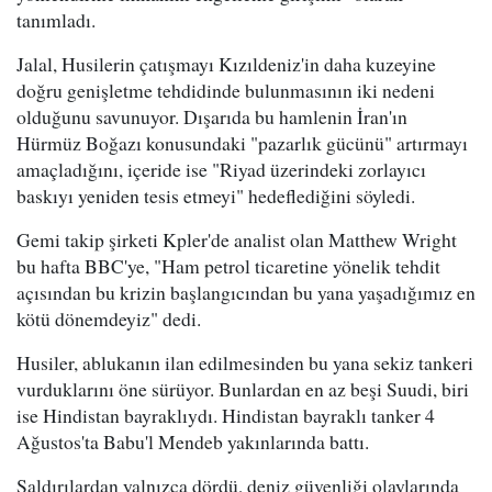
tanımladı.
Jalal, Husilerin çatışmayı Kızıldeniz'in daha kuzeyine
doğru genişletme tehdidinde bulunmasının iki nedeni
olduğunu savunuyor. Dışarıda bu hamlenin İran'ın
Hürmüz Boğazı konusundaki "pazarlık gücünü" artırmayı
amaçladığını, içeride ise "Riyad üzerindeki zorlayıcı
baskıyı yeniden tesis etmeyi" hedeflediğini söyledi.
Gemi takip şirketi Kpler'de analist olan Matthew Wright
bu hafta BBC'ye, "Ham petrol ticaretine yönelik tehdit
açısından bu krizin başlangıcından bu yana yaşadığımız en
kötü dönemdeyiz" dedi.
Husiler, ablukanın ilan edilmesinden bu yana sekiz tankeri
vurduklarını öne sürüyor. Bunlardan en az beşi Suudi, biri
ise Hindistan bayraklıydı. Hindistan bayraklı tanker 4
Ağustos'ta Babu'l Mendeb yakınlarında battı.
Saldırılardan yalnızca dördü, deniz güvenliği olaylarında