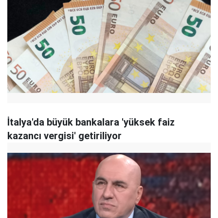
İtalya'da büyük bankalara 'yüksek faiz
kazancı vergisi' getiriliyor