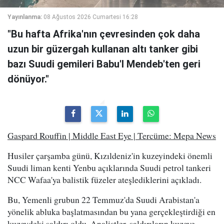
Yayınlanma:
08 Ağustos 2026 Cumartesi 16:28
"Bu hafta Afrika'nın çevresinden çok daha
uzun bir güzergah kullanan altı tanker gibi
bazı Suudi gemileri Babu'l Mendeb'ten geri
dönüyor."
Gaspard Rouffin | Middle East Eye | Tercüme: Mepa News
Husiler çarşamba günü, Kızıldeniz'in kuzeyindeki önemli
Suudi liman kenti Yenbu açıklarında Suudi petrol tankeri
NCC Wafaa'ya balistik füzeler ateşlediklerini açıkladı.
Bu, Yemenli grubun 22 Temmuz'da Suudi Arabistan'a
yönelik abluka başlatmasından bu yana gerçekleştirdiği en
kuzeydeki saldırı oldu. Analistler, saldırıların kuzeye,