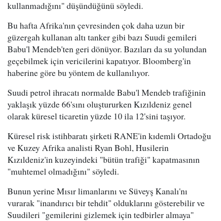
kullanmadığını" düşündüğünü söyledi.
Bu hafta Afrika'nın çevresinden çok daha uzun bir
güzergah kullanan altı tanker gibi bazı Suudi gemileri
Babu'l Mendeb'ten geri dönüyor. Bazıları da su yolundan
geçebilmek için vericilerini kapatıyor. Bloomberg'in
haberine göre bu yöntem de kullanılıyor.
Suudi petrol ihracatı normalde Babu'l Mendeb trafiğinin
yaklaşık yüzde 66'sını oluştururken Kızıldeniz genel
olarak küresel ticaretin yüzde 10 ila 12'sini taşıyor.
Küresel risk istihbaratı şirketi RANE'in kıdemli Ortadoğu
ve Kuzey Afrika analisti Ryan Bohl, Husilerin
Kızıldeniz'in kuzeyindeki "bütün trafiği" kapatmasının
"muhtemel olmadığını" söyledi.
Bunun yerine Mısır limanlarını ve Süveyş Kanalı'nı
vurarak "inandırıcı bir tehdit" olduklarını gösterebilir ve
Suudileri "gemilerini gizlemek için tedbirler almaya"