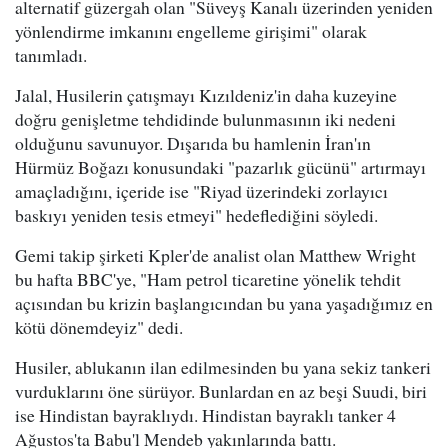
alternatif güzergah olan "Süveyş Kanalı üzerinden yeniden
yönlendirme imkanını engelleme girişimi" olarak
tanımladı.
Jalal, Husilerin çatışmayı Kızıldeniz'in daha kuzeyine
doğru genişletme tehdidinde bulunmasının iki nedeni
olduğunu savunuyor. Dışarıda bu hamlenin İran'ın
Hürmüz Boğazı konusundaki "pazarlık gücünü" artırmayı
amaçladığını, içeride ise "Riyad üzerindeki zorlayıcı
baskıyı yeniden tesis etmeyi" hedeflediğini söyledi.
Gemi takip şirketi Kpler'de analist olan Matthew Wright
bu hafta BBC'ye, "Ham petrol ticaretine yönelik tehdit
açısından bu krizin başlangıcından bu yana yaşadığımız en
kötü dönemdeyiz" dedi.
Husiler, ablukanın ilan edilmesinden bu yana sekiz tankeri
vurduklarını öne sürüyor. Bunlardan en az beşi Suudi, biri
ise Hindistan bayraklıydı. Hindistan bayraklı tanker 4
Ağustos'ta Babu'l Mendeb yakınlarında battı.