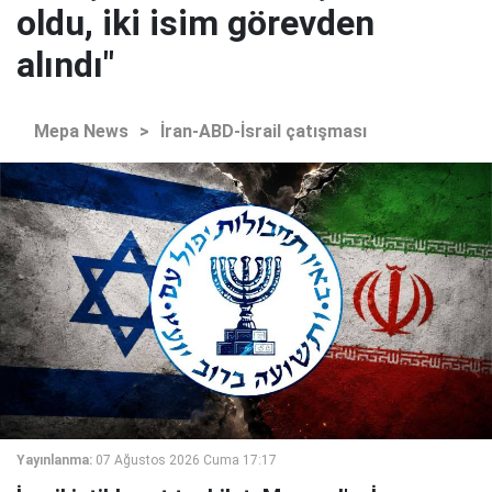
oldu, iki isim görevden
alındı"
Mepa News
>
İran-ABD-İsrail çatışması
Yayınlanma:
07 Ağustos 2026 Cuma 17:17