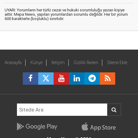
UYARI: Yorumların her türlü cezai ve hukuki sorumluluğu yazan kişiye
aittir. Mepa News, yapılan yorumlardan sorumlu değildir. Her bir yorum
600 karakterle (boşluklu) sınırlıdır.
Anasayfa
Künye
İletişim
Gizlilik İlkeleri
Sitene Ekle